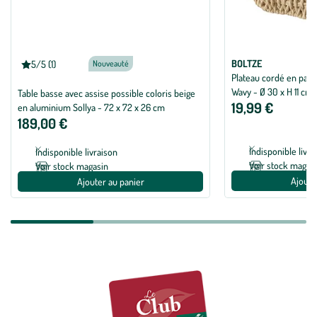
BOLTZE
5/5 (1)
Nouveauté
Note moyenne de 5 sur 5 avec 1 avis
Plateau cordé en papie
Wavy - Ø 30 x H 11 cm
Table basse avec assise possible coloris beige
19,99 €
en aluminium Sollya - 72 x 72 x 26 cm
189,00 €
Indisponible livra
Indisponible livraison
Voir stock magas
Voir stock magasin
Ajoute
Ajouter au panier