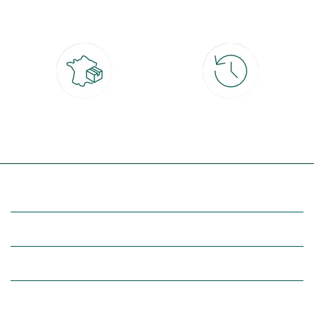
CB, PayPal, carte cadeau, Alma 3x ou
retrait gratuit en magasin sous 2h
4x
Livraison partout en France
30 jours pour changer d'avis
à domicile ou point relais
et retour gratuit en magasin
(Re)découvrez botanic®
Entre vous et nous
Nos univers botanic®