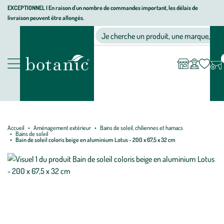
Aller
Aller
Aller
EXCEPTIONNEL I En raison d'un nombre de commandes important, les délais de
livraison peuvent être allongés.
à
au
au
Jardinerie écologique, animalerie, décoration, alimentation bio bot
la
contenu
pied
Ma
Nos magasins
Mon
Je cherche un produit, une marque, un co
liste
compte
navigation
principal
de
d’envies
page
Nos produits
Accueil
Aménagement extérieur
Bains de soleil, chiliennes et hamacs
Bains de soleil
Bain de soleil coloris beige en aluminium Lotus - 200 x 67,5 x 32 cm