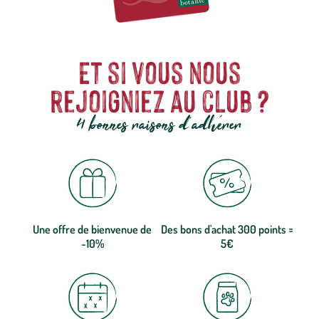
Et si vous nous
rejoigniez au club ?
4 bonnes raisons d'adhérer
Une offre de bienvenue de
Des bons d'achat 300 points =
-10%
5€