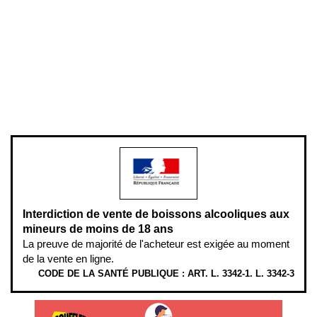
Conditions générales de vente
Conditions générales d'utilisation
Mentions légales
Politique de confidentialité & cookies
Pièces détachées
Plan du site
Gestion des cookies
Pour votre santé, évitez de manger entre les repas,
www.mangerbouger.fr
.
L’abus d’alcool est dangereux pour la santé, à consommer avec
modération.
Interdiction de vente de boissons alcooliques aux
mineurs de moins de 18 ans
La preuve de majorité de l'acheteur est exigée au moment
de la vente en ligne.
CODE DE LA SANTÉ PUBLIQUE : ART. L. 3342-1. L. 3342-3
ÉTHYLOTESTS EN VENTE SUR CE SITE. L’ALCOOL EST EN CAUSE