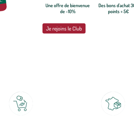
Une offre de bienvenue
Des bons d'achat 
de -10%
points = 5€
Je rejoins le Club
botanic®, les jardineries expertes du végétal depuis 1995.
Click & Collect
Livraison partout en Fran
rait gratuit en magasin sous 2h
à domicile ou point relais