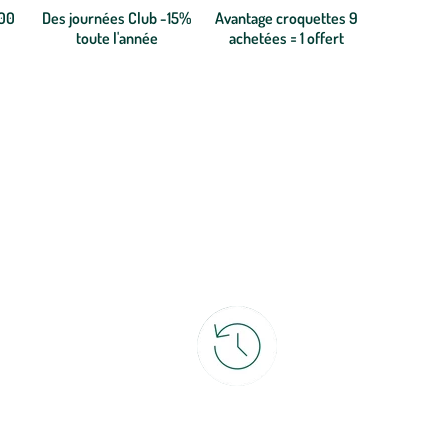
300
Des journées Club -15%
Avantage croquettes 9
toute l'année
achetées = 1 offert
ce
30 jours pour changer d'avis
et retour gratuit en magasin