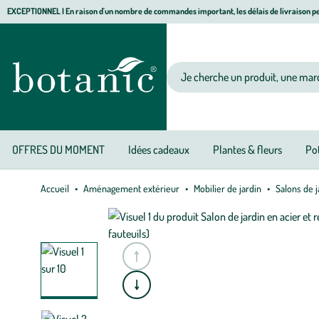
Aller
Aller
Aller
EXCEPTIONNEL I En raison d'un nombre de commandes important, les délais de livraison pe
à
au
au
Jardinerie écologique, animalerie, décoration, alimentation bio botanic®
la
contenu
pied
navigation
principal
de
Votre recherche
page
OFFRES DU MOMENT
Idées cadeaux
Plantes & fleurs
Pot
Accueil
Aménagement extérieur
Mobilier de jardin
Salons de j
e
A
l
l
e
r
à
l
a
s
l
i
d
e
p
r
é
c
é
d
e
n
t
e
A
l
l
e
r
à
l
a
s
l
i
d
e
s
u
i
v
a
n
t