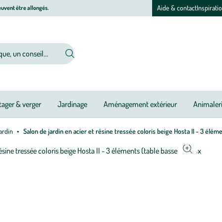
Aide & contact
Inspirati
uvent être allongés.
ager & verger
Jardinage
Aménagement extérieur
Animaler
ardin
Salon de jardin en acier et résine tressée coloris beige Hosta II - 3 élém
Afficher
le
zoom
pour
l’image
1
sur