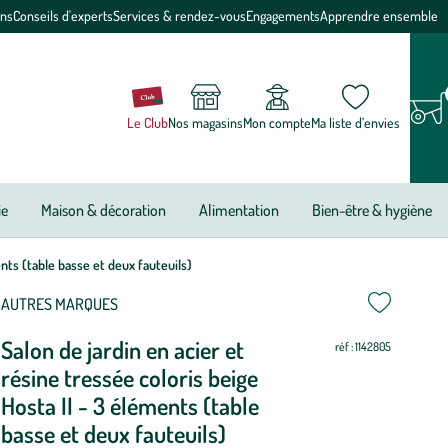
ons
Conseils d'experts
Services & rendez-vous
Engagements
Apprendre ensemble
Le Club
Nos magasins
Mon compte
Ma liste d’envies
ie
Maison & décoration
Alimentation
Bien-être & hygiène
ents (table basse et deux fauteuils)
AUTRES MARQUES
Salon de jardin en acier et
réf : 1142805
résine tressée coloris beige
Hosta II - 3 éléments (table
basse et deux fauteuils)