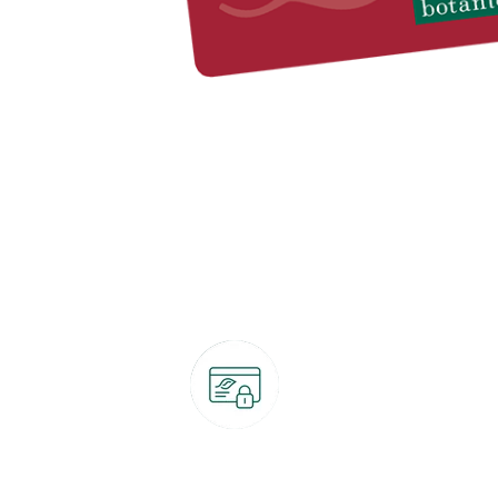
Paiement 100% sécurisé
CB, PayPal, carte cadeau, Alma 3x ou 4x
ret