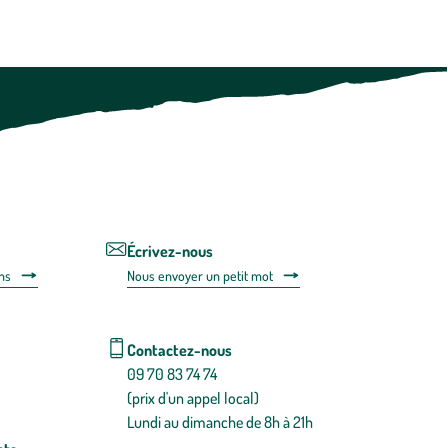
Vous
pouvez
à
tout
moment
vous
désabonner
en
utilisant
le
lien
de
désabonnem
intégré
Écrivez-nous
dans
ns
Nous envoyer un petit mot
la
newsletter.
En
savoir
Contactez-nous
plus
09 70 83 74 74
(prix d'un appel local)
Lundi au dimanche de 8h à 21h