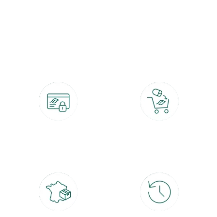
botanic®, les jardineries expertes du végétal depuis 1995.
Paiement 100% sécurisé
Click & Collect
CB, PayPal, carte cadeau, Alma 3x ou
retrait gratuit en magasin sous 2h
4x