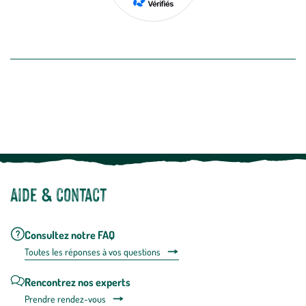
de
désabon
intégré
En savoir plus
dans
la
newslette
En
Le saviez-vous ?
savoir
plus
Notre site botanic® a été pensé, créé et développé en FRANCE
Aide & contact
Consultez notre FAQ
Toutes les répons
es à vos questions
Rencontrez nos experts
Prendre rendez-vous