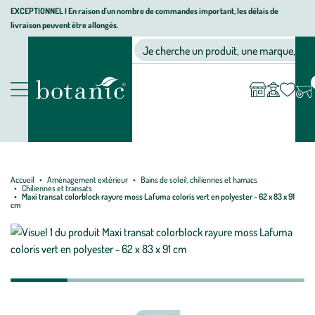
Aller
Aller
Aller
EXCEPTIONNEL I En raison d'un nombre de commandes important, les délais de
livraison peuvent être allongés.
à
au
au
Jardinerie écologique, animalerie, décoration, alimentation bio bot
la
contenu
pied
Ma
Nos magasins
Mon
Je cherche un produit, une marque, un co
liste
compte
navigation
principal
de
d’envies
page
Nos produits
Accueil
Aménagement extérieur
Bains de soleil, chiliennes et hamacs
Chiliennes et transats
Maxi transat colorblock rayure moss Lafuma coloris vert en polyester - 62 x 83 x 91
cm