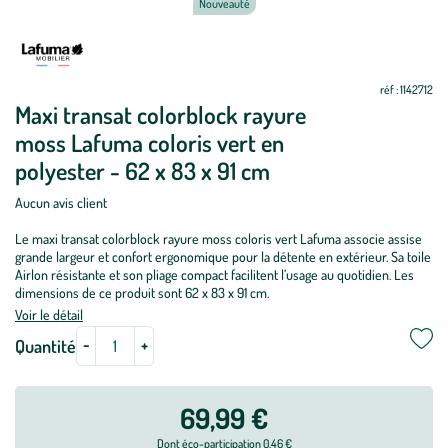
Nouveauté
Mettre
Mettre
à
à
jour
jour
réf : 1142712
Maxi transat colorblock rayure
moss Lafuma coloris vert en
polyester - 62 x 83 x 91 cm
Aucun avis client
Le maxi transat colorblock rayure moss coloris vert Lafuma associe assise
grande largeur et confort ergonomique pour la détente en extérieur. Sa toile
Airlon résistante et son pliage compact facilitent l’usage au quotidien. Les
dimensions de ce produit sont 62 x 83 x 91 cm.
Voir le détail
-
+
Quantité
69,99 €
Dont éco-participation 0,46 €