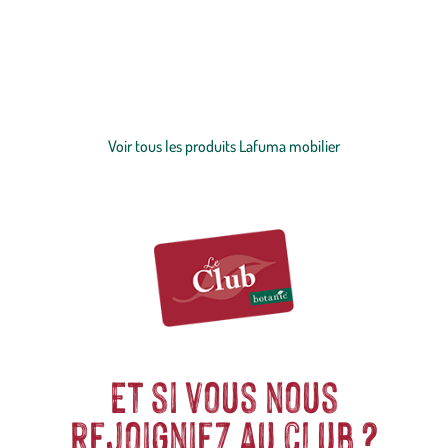
produits ingénieux qui allient confort, praticité et design moderne.
Marque française au savoir-faire unique, elle développe du
mobilier
pensé pour accompagner chaque instant de détente, du jardin à la
terrasse, avec une élégance intemporelle. Testés pour garantir une
longévité sans faille et bénéficiant d’une garantie de 5 ans, ses
Voir plus
créations répondent aux exigences d’un usage quotidien tout en
s’inscrivant dans une démarche éco-responsable. Découvrez
Voir tous les produits Lafuma mobilier
l’univers de LAFUMA MOBILIER et profitez pleinement de vos
espaces extérieurs.
Et si vous nous
rejoigniez au club ?