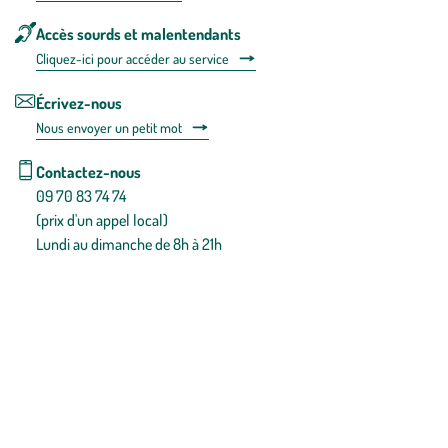
Accès sourds et malentendants
Cliquez-ici pour accéder au service
Écrivez-nous
Nous envoyer un petit mot
Contactez-nous
09 70 83 74 74
(prix d'un appel local)
Lundi au dimanche de 8h à 21h
Conditions générales de vente
Conditions générales d'utilisation
Mentions légales
Politique de confidentialité & cookies
Pièces détachées
Plan du site
Gestion des cookies
Pour votre santé, évitez de manger entre les repas,
www.mangerbouger.fr
.
L’abus d’alcool est dangereux pour la santé, à consommer avec