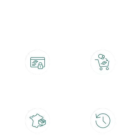
botanic®, les jardineries expertes du végétal depuis 1995.
Paiement 100% sécurisé
Click & Collect
CB, PayPal, carte cadeau, Alma 3x ou
retrait gratuit en magasin sous 2h
4x