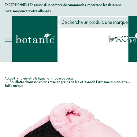
Aller
Aller
Aller
EXCEPTIONNEL I En raison d'un nombre de commandes important, les délais de
livraison peuvent être allongés.
à
au
au
Jardinerie écologique, animalerie, décoration, alimentation bio bot
la
contenu
pied
Ma
Nos magasins
Mon
Je cherche un produit, une marque, un co
liste
compte
navigation
principal
de
d’envies
page
Nos produits
Accueil
Bien-être & hygiène
Soin du corps
Bouillotte chausson coloris rose en grains de blé et lavande L'Artisan du bien-être -
Taille unique