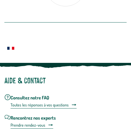
désabon
intégré
En savoir plus
dans
la
newslette
En
Le saviez-vous ?
savoir
plus
Notre site botanic® a été pensé, créé et développé en FRANCE
Aide & contact
Consultez notre FAQ
Toutes les répons
es à vos questions
Rencontrez nos experts
Prendre rendez-vous