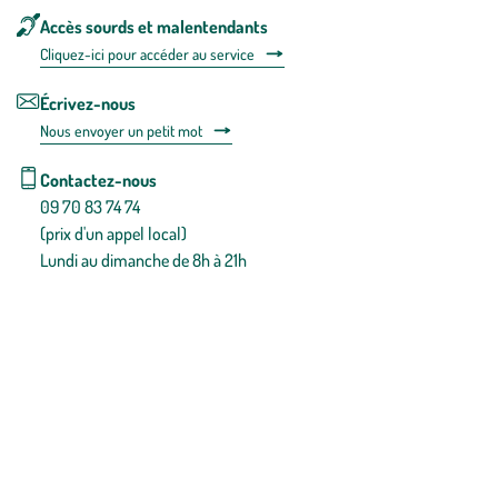
Accès sourds et malentendants
Cliquez-ici pour accéder au service
Écrivez-nous
Nous envoyer un petit mot
Contactez-nous
09 70 83 74 74
(prix d'un appel local)
Lundi au dimanche de 8h à 21h
Conditions générales de vente
Conditions générales d'utilisation
Mentions légales
Politique de confidentialité & cookies
Pièces détachées
Plan du site
Gestion des cookies
Pour votre santé, évitez de manger entre les repas,
www.mangerbouger.fr
.
L’abus d’alcool est dangereux pour la santé, à consommer avec