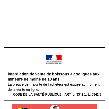
Conditions générales de vente
Conditions générales d'utilisation
Mentions légales
Politique de confidentialité & cookies
Pièces détachées
Plan du site
Gestion des cookies
Pour votre santé, évitez de manger entre les repas,
www.mangerbouger.fr
.
L’abus d’alcool est dangereux pour la santé, à consommer avec
modération.
Interdiction de vente de boissons alcooliques aux
mineurs de moins de 18 ans
La preuve de majorité de l'acheteur est exigée au moment
de la vente en ligne.
CODE DE LA SANTÉ PUBLIQUE : ART. L. 3342-1. L. 3342-3
ÉTHYLOTESTS EN VENTE SUR CE SITE. L’ALCOOL EST EN CAUSE