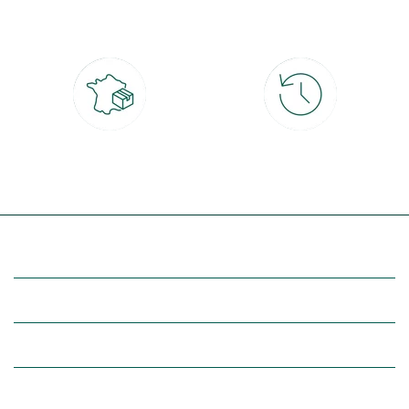
CB, PayPal, carte cadeau, Alma 3x ou
retrait gratuit en magasin sous 2h
4x
Livraison partout en France
30 jours pour changer d'avis
à domicile ou point relais
et retour gratuit en magasin
(Re)découvrez botanic®
Entre vous et nous
Nos univers botanic®