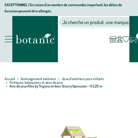
Aller
Aller
Aller
EXCEPTIONNEL I En raison d'un nombre de commandes important, les délais de
livraison peuvent être allongés.
à
au
au
Jardinerie écologique, animalerie, décoration, alimentation bio bot
la
contenu
pied
Ma
Nos magasins
Mon
Je cherche un produit, une marque, un co
liste
compte
navigation
principal
de
d’envies
page
Nos produits
Accueil
Aménagement extérieur
Jeux d'extérieur pour enfants
Portiques, balançoires et aires de jeux
Aire de jeux Aléo by Trigano en bois Strarry Xpression - H 2,20 m