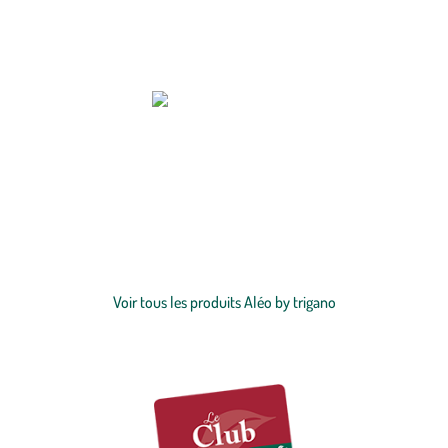
Zoom sur la marque
Aléo by Trigano est un créateur et fabricant français de jeux de plein
air et piscines multi-matières, où l’on passe de bons moments en
famille depuis 1968. Les
jeux de plein air
et piscines Aléo by Trigano,
autrefois identifiés sous la marque Trigano offrent des moments
mémorables en extérieur. Devenu le symbole des vacances, de
Voir plus
l'évasion et de la liberté Aléo by Trigano a su s'imposer et séduire des
millions d'Européens.
Voir tous les produits Aléo by trigano