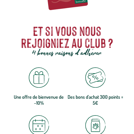
Et si vous nous
rejoigniez au club ?
4 bonnes raisons d'adhérer
Une offre de bienvenue de
Des bons d'achat 300 points =
-10%
5€