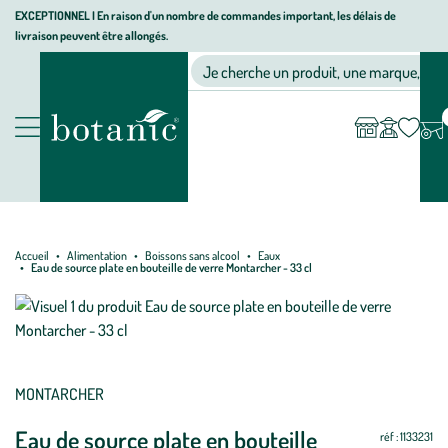
Aller
Aller
Aller
EXCEPTIONNEL I En raison d'un nombre de commandes important, les délais de
livraison peuvent être allongés.
à
au
au
Jardinerie écologique, animalerie, décoration, alimentation bio bot
la
contenu
pied
Ma
Nos magasins
Mon
Je cherche un produit, une marque, un co
liste
compte
navigation
principal
de
d’envies
page
Nos produits
Accueil
Alimentation
Boissons sans alcool
Eaux
Eau de source plate en bouteille de verre Montarcher - 33 cl
MONTARCHER
Eau de source plate en bouteille
réf : 1133231