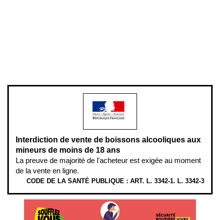
Mentions légales
Politique de confidentialité & cookies
Pièces détachées
Plan du site
Gestion des cookies
Pour votre santé, évitez de manger entre les repas,
www.mangerbouger.fr
.
L’abus d’alcool est dangereux pour la santé, à consommer avec
modération.
Interdiction de vente de boissons alcooliques aux
mineurs de moins de 18 ans
La preuve de majorité de l'acheteur est exigée au moment
de la vente en ligne.
CODE DE LA SANTÉ PUBLIQUE : ART. L. 3342-1. L. 3342-3
ÉTHYLOTESTS EN VENTE SUR CE SITE. L’ALCOOL EST EN CAUSE