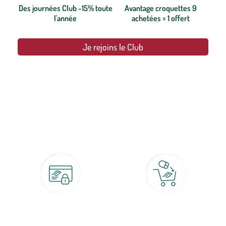
Des journées Club -15% toute
Avantage croquettes 9
l'année
achetées = 1 offert
Je rejoins le Club
botanic®, les jardineries expertes du végétal depuis 1995.
Paiement 100% sécurisé
Click & Collect
CB, PayPal, carte cadeau, Alma 3x ou
retrait gratuit en magasin sous 2h