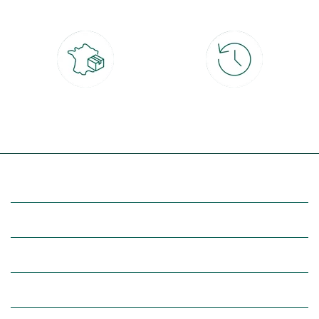
4x
Livraison partout en France
30 jours pour changer d'avis
à domicile ou point relais
et retour gratuit en magasin
(Re)découvrez botanic®
Entre vous et nous
Nos univers botanic®