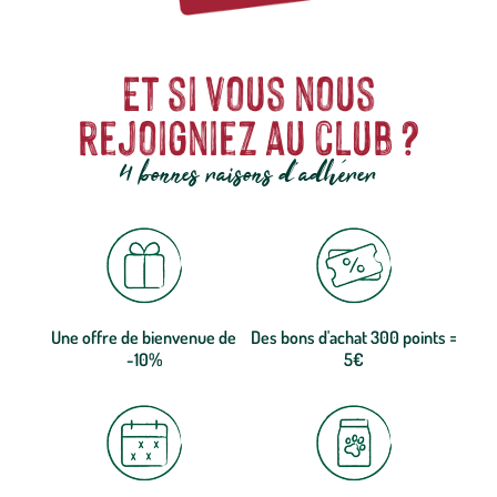
Et si vous nous
rejoigniez au club ?
4 bonnes raisons d'adhérer
Une offre de bienvenue de
Des bons d'achat 300 points =
-10%
5€