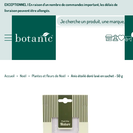
Aller
Aller
Aller
EXCEPTIONNEL I En raison d'un nombre de commandes important, les délais de
livraison peuvent être allongés.
à
au
au
Jardinerie écologique, animalerie, décoration, alimentation bio bot
la
contenu
pied
Ma
Nos magasins
Mon
Je cherche un produit, une marque, un co
liste
compte
navigation
principal
de
d’envies
page
Nos produits
Accueil
Noël
Plantes et fleurs de Noël
Anis étoilé doré lavé en sachet - 50 g