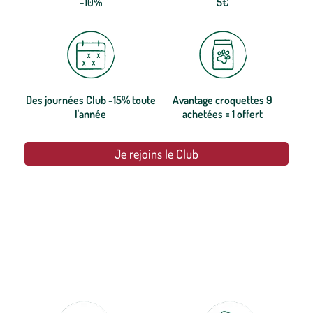
-10%
5€
Des journées Club -15% toute
Avantage croquettes 9
l'année
achetées = 1 offert
Je rejoins le Club
botanic®, les jardineries expertes du végétal depuis 1995.