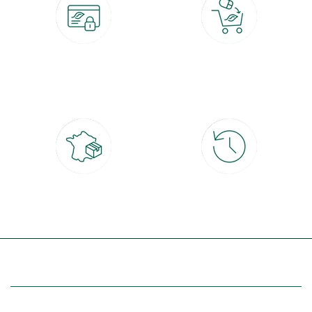
Paiement 100% sécurisé
Click & Collect
CB, PayPal, carte cadeau, Alma 3x ou
retrait gratuit en magasin sous 2h
4x
Livraison partout en France
30 jours pour changer d'avis
à domicile ou point relais
et retour gratuit en magasin
(Re)découvrez botanic®