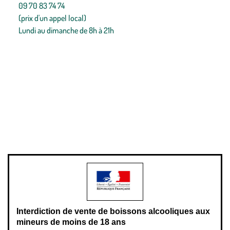
09 70 83 74 74
(prix d'un appel local)
Lundi au dimanche de 8h à 21h
Conditions générales de vente
Conditions générales d'utilisation
Mentions légales
Politique de confidentialité & cookies
Pièces détachées
Plan du site
Gestion des cookies
Pour votre santé, évitez de manger entre les repas,
www.mangerbouger.fr
.
L’abus d’alcool est dangereux pour la santé, à consommer avec
modération.
Interdiction de vente de boissons alcooliques aux
mineurs de moins de 18 ans