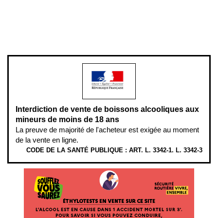
Pour votre santé, évitez de manger entre les repas,
www.mangerbouger.fr
.
L’abus d’alcool est dangereux pour la santé, à consommer avec
modération.
Interdiction de vente de boissons alcooliques aux
mineurs de moins de 18 ans
La preuve de majorité de l'acheteur est exigée au moment
de la vente en ligne.
CODE DE LA SANTÉ PUBLIQUE : ART. L. 3342-1. L. 3342-3
ÉTHYLOTESTS EN VENTE SUR CE SITE. L’ALCOOL EST EN CAUSE