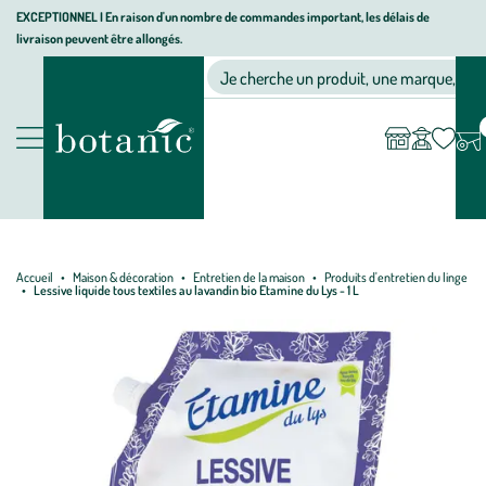
Aller
Aller
Aller
EXCEPTIONNEL I En raison d'un nombre de commandes important, les délais de
livraison peuvent être allongés.
à
au
au
Jardinerie écologique, animalerie, décoration, alimentation bio bot
la
contenu
pied
Ma
Nos magasins
Mon
Je cherche un produit, une marque, un co
liste
compte
navigation
principal
de
d’envies
page
Nos produits
Accueil
Maison & décoration
Entretien de la maison
Produits d'entretien du linge
Lessive liquide tous textiles au lavandin bio Etamine du Lys - 1 L