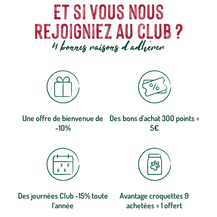
Et si vous nous
rejoigniez au club ?
4 bonnes raisons d'adhérer
Une offre de bienvenue de
Des bons d'achat 300 points =
-10%
5€
Des journées Club -15% toute
Avantage croquettes 9
l'année
achetées = 1 offert