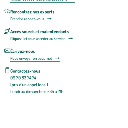
Rencontrez nos experts
Prendre rendez-vous
Accès sourds et malentendants
Cliquez-ici pour accéder au service
Écrivez-nous
Nous envoyer un petit mot
Contactez-nous
09 70 83 74 74
(prix d'un appel local)
Lundi au dimanche de 8h à 21h
Conditions générales de vente
Conditions générales d'utilisation
Mentions légales
Politique de confidentialité & cookies
Pièces détachées
Plan du site
Gestion des cookies