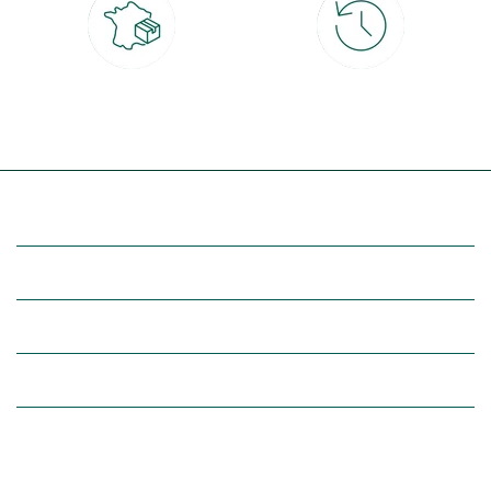
Livraison partout en France
30 jours pour changer d'avis
à domicile ou point relais
et retour gratuit en magasin
(Re)découvrez botanic®
Entre vous et nous
Nos univers botanic®
(Re)connectez-vous avec la nature, inspirez-vous et profitez de