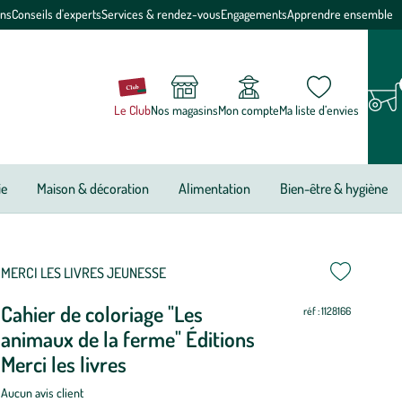
ons
Conseils d'experts
Services & rendez-vous
Engagements
Apprendre ensemble
Le Club
Nos magasins
Mon compte
Ma liste d’envies
ie
Maison & décoration
Alimentation
Bien-être & hygiène
MERCI LES LIVRES JEUNESSE
Cahier de coloriage "Les
réf : 1128166
animaux de la ferme" Éditions
Merci les livres
Aucun avis client