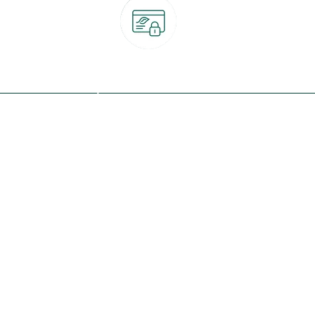
Paiement 100% sécurisé
CB, PayPal, carte cadeau, Alma 3x ou 4x
ret
Qui sommes-nous ?
Notre programme de fidélité
Nos engagements
Nos magasins
botanic® société à mission
Nos services & rendez-vous
Le fonds de dotation botanic
Nos conseils d'experts
Espace presse
Nos garanties
Travailler chez botanic®
Nos conditions de livraison
Nos offres d'emploi
Le retrait en magasin 2h
Nos offres du moment