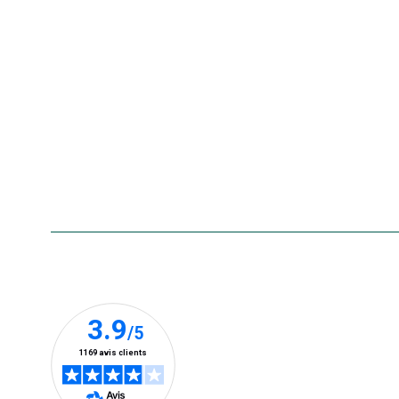
Nos marques
La carte cadeau botanic®
Collecte de vos produits
usagés
Rappels de produits
Aide & contact
Foire aux questions
Accessibilité : non conforme
Nos clients prennent la parole