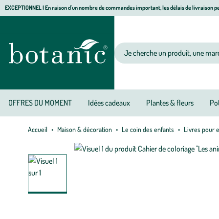
Aller
Aller
Aller
EXCEPTIONNEL I En raison d'un nombre de commandes important, les délais de livraison pe
à
au
au
Jardinerie écologique, animalerie, décoration, alimentation bio botanic®
la
contenu
pied
navigation
principal
de
Votre recherche
page
OFFRES DU MOMENT
Idées cadeaux
Plantes & fleurs
Pot
Accueil
Maison & décoration
Le coin des enfants
Livres pour 