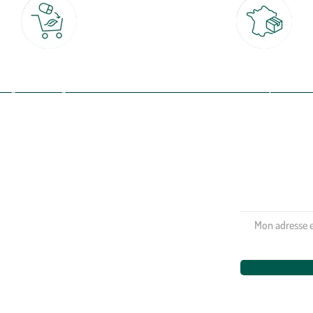
Click & Collect
Livraison partout en Fran
rait gratuit en magasin sous 2h
à domicile ou point relais
(Re)connectez-v
profitez de nos 
Plantes & fleurs
Potager & verger
Jardinage
Aménagement extérieur
Maison & décoration
Animalerie
Alimentation
Bien-être & hygiène