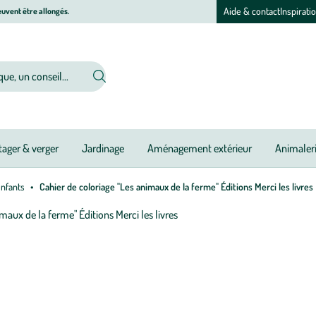
Aide & contact
Inspirati
uvent être allongés.
ager & verger
Jardinage
Aménagement extérieur
Animaler
enfants
Cahier de coloriage "Les animaux de la ferme" Éditions Merci les livres
Afficher
le
zoom
pour
l’image
1
sur
1