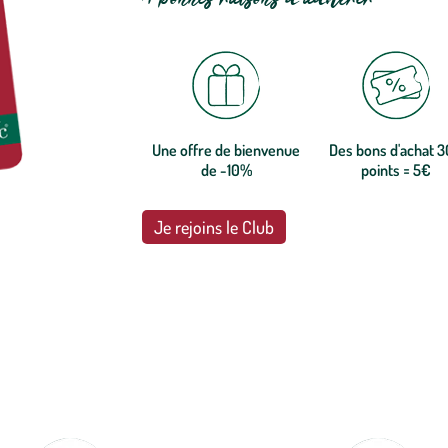
Une offre de bienvenue
Des bons d'achat 
de -10%
points = 5€
Je rejoins le Club
botanic®, les jardineries expertes du végétal depuis 1995.