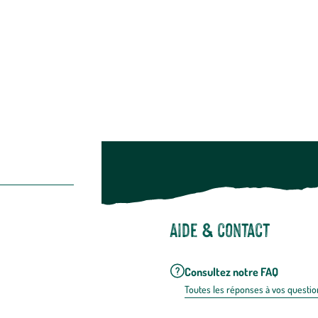
Restons c
Noël
Suivez-nou
Suiv
Aide & contact
Consultez notre FAQ
Toutes les répons
es à vos questio