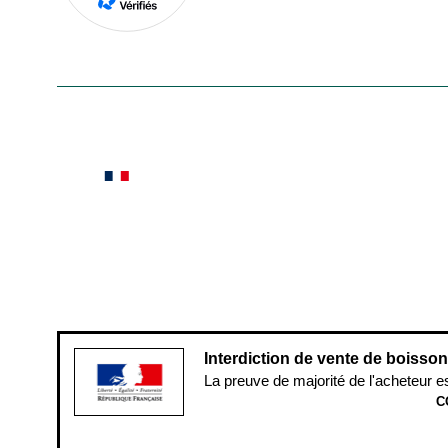
En savoir plus
Le saviez-vous ?
Notre site botanic® a été pensé, créé et développé
Conditions générales de vente
Conditions g
Pour votre santé, évitez de manger ent
Interdiction de vente de boisso
La preuve de majorité de l'acheteur e
C