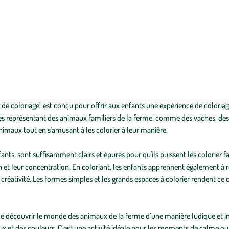
de coloriage" est conçu pour offrir aux enfants une expérience de coloriage
antes représentant des animaux familiers de la ferme, comme des vaches, d
imaux tout en s'amusant à les colorier à leur manière.
nts, sont suffisamment clairs et épurés pour qu'ils puissent les colorier fac
on et leur concentration. En coloriant, les enfants apprennent également à 
créativité. Les formes simples et les grands espaces à colorier rendent ce c
 de découvrir le monde des animaux de la ferme d’une manière ludique et inter
x et des couleurs. C'est une activité idéale pour les moments de calme ou