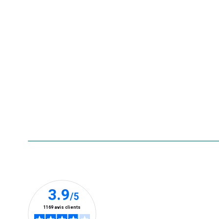
Nos offres d'emploi
Le retrait en magasin 2h
Nos offres du moment
Nos marques
La carte cadeau botanic®
Collecte de vos produits
usagés
Rappels de produits
Aide & contact
Foire aux questions
Accessibilité : non conforme
Nos clients prennent la parole