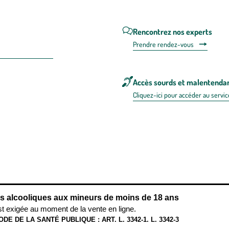
Rencontrez nos experts
Prendre rendez-vous
Accès sourds et malentenda
Cliquez-ici pour accéder au servic
 en FRANCE
énérales d'utilisation
Mentions légales
Politique de confidentialité & cookies
Pièces
re les repas,
www.mangerbouger.fr
.
L’abus d’alcool est dangereux pour l
ns alcooliques aux mineurs de moins de 18 ans
st exigée au moment de la vente en ligne.
ODE DE LA SANTÉ PUBLIQUE : ART. L. 3342-1. L. 3342-3