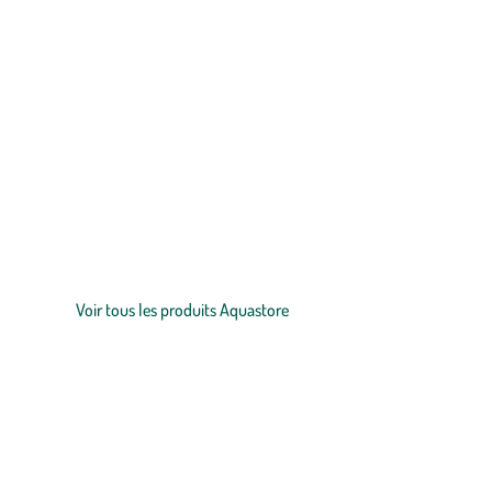
Zoom sur la marque
Notre partenaire Aquastore est le leader français de la vente en 
aquariophilie. Aquastore propose des produits de grandes marques 
soyez passionné d’aquariophilie, d’aquascaping ou de bassins d’o
Voir tous les produits Aquastore