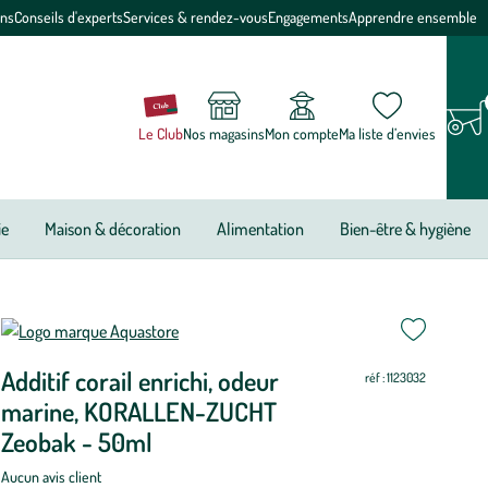
ons
Conseils d'experts
Services & rendez-vous
Engagements
Apprendre ensemble
Le Club
Nos magasins
Mon compte
Ma liste d’envies
ie
Maison & décoration
Alimentation
Bien-être & hygiène
ettre
ettre
Additif corail enrichi, odeur
ur
ur
réf : 1123032
marine, KORALLEN-ZUCHT
Zeobak - 50ml
Aucun avis client