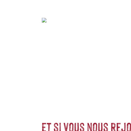
ligne de matériel et accessoires pour aquarium et bassin, avec de nombreuse
(Eheim, JBL, Tetra, Aquatlantis, Ciano, Oase…) à des prix compétitifs, ave
rnement, trouvez tout le nécessaire pour un écosystème sain et équilibré !
Et si vous nous rejo