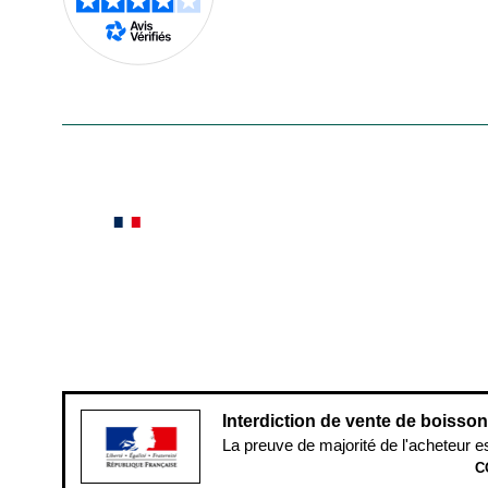
En savoir plus
Le saviez-vous ?
Notre site botanic® a été pensé, créé et développé
Conditions générales de vente
Conditions g
Pour votre santé, évitez de manger ent
Interdiction de vente de boisso
La preuve de majorité de l'acheteur e
C