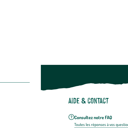
Alimentation
Bien-être & hygiène
Restons c
Noël
Suivez-nou
Suiv
Aide & contact
Consultez notre FAQ
Toutes les répons
es à vos questio