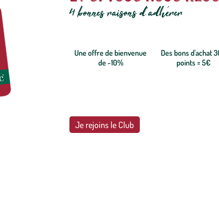
4 bonnes raisons d'adhérer
Une offre de bienvenue
Des bons d'achat 
de -10%
points = 5€
Je rejoins le Club
botanic®, les jardineries expertes du végétal depuis 1995.