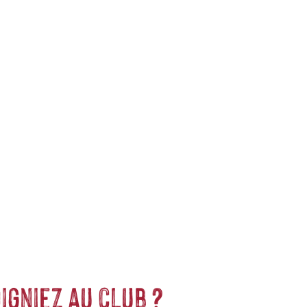
s références disponibles et près de 15 ans d’expertise en
c une livraison rapide et un service client expert. Que vous
igniez au club ?