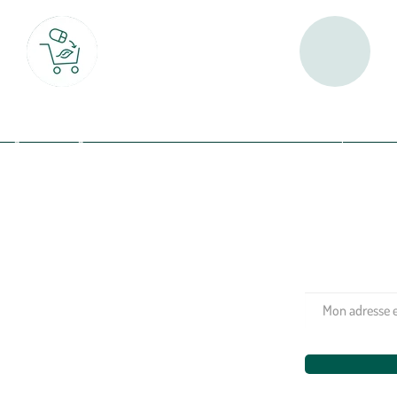
Click & Collect
Livraison partout en Fran
rait gratuit en magasin sous 2h
à domicile ou point relais
(Re)connectez-v
profitez de nos 
Plantes & fleurs
Potager & verger
Jardinage
Aménagement extérieur
Maison & décoration
Animalerie