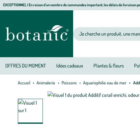
Aller
Aller
Aller
EXCEPTIONNEL I En raison d'un nombre de commandes important, les délais de livraison pe
à
au
au
Jardinerie écologique, animalerie, décoration, alimentation bio botanic®
la
contenu
pied
navigation
principal
de
Votre recherche
page
OFFRES DU MOMENT
Idées cadeaux
Plantes & fleurs
Pot
Accueil
Animalerie
Poissons
Aquariophilie eau de mer
Addi