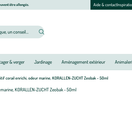
Aide & contact
Inspirati
uvent être allongés.
ager & verger
Jardinage
Aménagement extérieur
Animaler
tif corail enrichi, odeur marine, KORALLEN-ZUCHT Zeobak - 50ml
Afficher
le
M
M
zoom
à
à
pour
jo
jo
l’image
1
sur
1