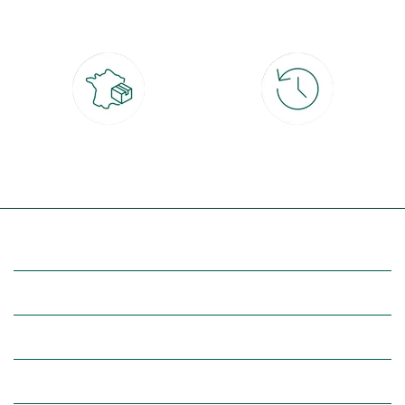
CB, PayPal, carte cadeau, Alma 3x ou
retrait gratuit en magasin sous 2h
4x
Livraison partout en France
30 jours pour changer d'avis
à domicile ou point relais
et retour gratuit en magasin
(Re)découvrez botanic®
Entre vous et nous
Nos univers botanic®