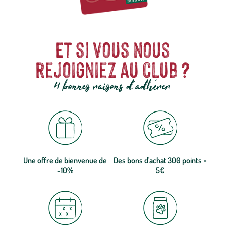
Et si vous nous
rejoigniez au club ?
4 bonnes raisons d'adhérer
Une offre de bienvenue de
Des bons d'achat 300 points =
-10%
5€