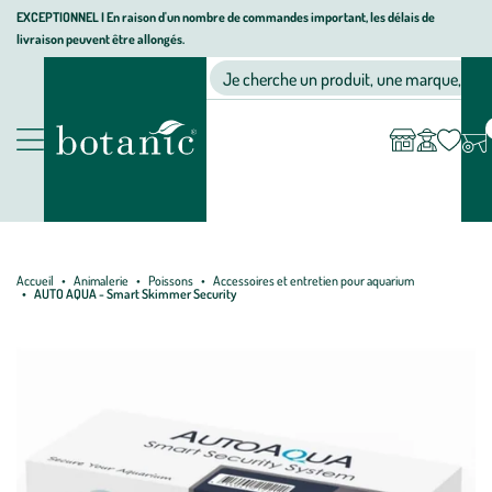
Aller
Aller
Aller
EXCEPTIONNEL I En raison d'un nombre de commandes important, les délais de
livraison peuvent être allongés.
à
au
au
Jardinerie écologique, animalerie, décoration, alimentation bio bot
la
contenu
pied
Ma
Nos magasins
Mon
Je cherche un produit, une marque, un co
liste
compte
navigation
principal
de
d’envies
page
Nos produits
Accueil
Animalerie
Poissons
Accessoires et entretien pour aquarium
AUTO AQUA - Smart Skimmer Security