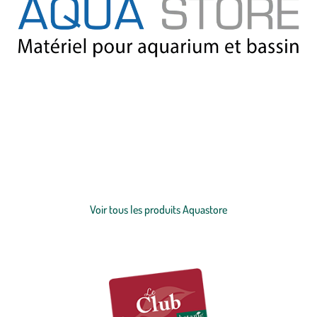
Notre partenaire Aquastore est le leader français de la vente en ligne
de matériel et accessoires pour aquarium et bassin, avec de
nombreuses références disponibles et près de 15 ans d’expertise en
aquariophilie. Aquastore propose des produits de grandes marques
(Eheim, JBL, Tetra, Aquatlantis, Ciano, Oase…) à des prix compétitifs,
Voir plus
avec une livraison rapide et un service client expert. Que vous soyez
passionné d’aquariophilie, d’aquascaping ou de bassins d’ornement,
Voir tous les produits Aquastore
trouvez tout le nécessaire pour un écosystème sain et équilibré !