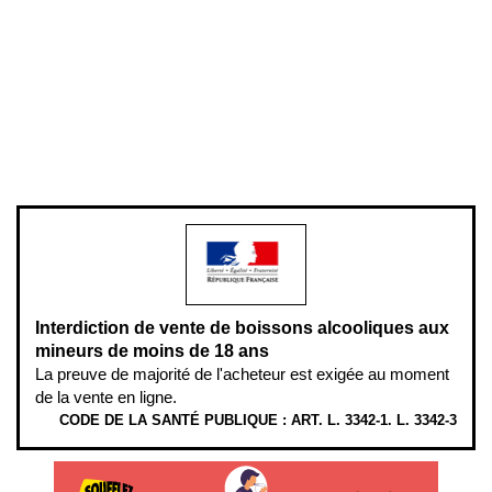
Conditions générales de vente
Conditions générales d'utilisation
Mentions légales
Politique de confidentialité & cookies
Pièces détachées
Plan du site
Gestion des cookies
Pour votre santé, évitez de manger entre les repas,
www.mangerbouger.fr
.
L’abus d’alcool est dangereux pour la santé, à consommer avec
modération.
Interdiction de vente de boissons alcooliques aux
mineurs de moins de 18 ans
La preuve de majorité de l'acheteur est exigée au moment
de la vente en ligne.
CODE DE LA SANTÉ PUBLIQUE : ART. L. 3342-1. L. 3342-3
ÉTHYLOTESTS EN VENTE SUR CE SITE. L’ALCOOL EST EN CAUSE