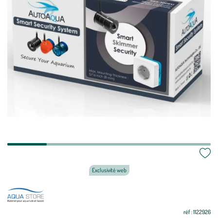
Exclusivité web
réf : 1122926