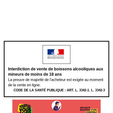
Plan du site
Gestion des cookies
Pour votre santé, évitez de manger entre les repas,
www.mangerbouger.fr
.
L’abus d’alcool est dangereux pour la santé, à consommer avec
modération.
Interdiction de vente de boissons alcooliques aux
mineurs de moins de 18 ans
La preuve de majorité de l'acheteur est exigée au moment
de la vente en ligne.
CODE DE LA SANTÉ PUBLIQUE : ART. L. 3342-1. L. 3342-3
ÉTHYLOTESTS EN VENTE SUR CE SITE. L’ALCOOL EST EN CAUSE