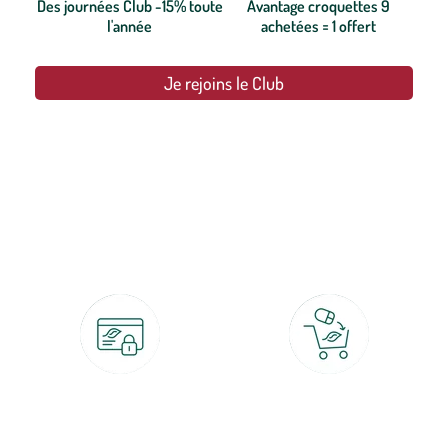
Des journées Club -15% toute
Avantage croquettes 9
l'année
achetées = 1 offert
Je rejoins le Club
botanic®, les jardineries expertes du végétal depuis 1995.
Paiement 100% sécurisé
Click & Collect
CB, PayPal, carte cadeau, Alma 3x ou
retrait gratuit en magasin sous 2h
4x