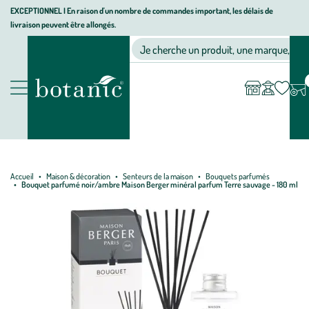
Aller
Aller
Aller
EXCEPTIONNEL I En raison d'un nombre de commandes important, les délais de
livraison peuvent être allongés.
à
au
au
Jardinerie écologique, animalerie, décoration, alimentation bio bot
la
contenu
pied
Ma
Nos magasins
Mon
Je cherche un produit, une marque, un co
liste
compte
navigation
principal
de
d’envies
page
Nos produits
Accueil
Maison & décoration
Senteurs de la maison
Bouquets parfumés
Bouquet parfumé noir/ambre Maison Berger minéral parfum Terre sauvage - 180 ml