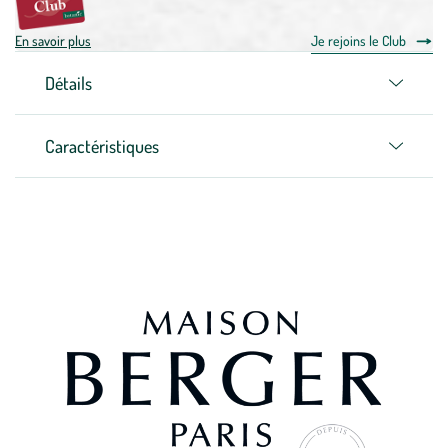
En savoir plus
Je rejoins le Club
Détails
Caractéristiques
Zoom sur la marque