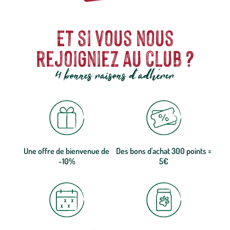
Et si vous nous
rejoigniez au club ?
4 bonnes raisons d'adhérer
Une offre de bienvenue de
Des bons d'achat 300 points =
-10%
5€