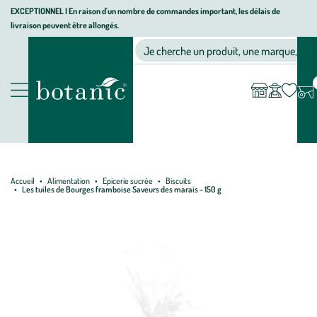
Aller
Aller
Aller
EXCEPTIONNEL I En raison d'un nombre de commandes important, les délais de
livraison peuvent être allongés.
à
au
au
Jardinerie écologique, animalerie, décoration, alimentation bio bot
la
contenu
pied
Ma
Nos magasins
Mon
Je cherche un produit, une marque, un co
liste
compte
navigation
principal
de
d’envies
page
Nos produits
Accueil
Alimentation
Epicerie sucrée
Biscuits
Les tuiles de Bourges framboise Saveurs des marais - 150 g