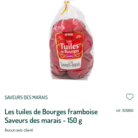
Mettre
Mettre
SAVEURS DES MARAIS
à
à
Les tuiles de Bourges framboise
jour
jour
réf : 1120893
Saveurs des marais - 150 g
Aucun avis client