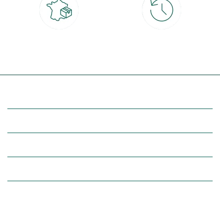
Livraison partout en France
30 jours pour changer d'avis
à domicile ou point relais
et retour gratuit en magasin
(Re)découvrez botanic®
Entre vous et nous
Nos univers botanic®
(Re)connectez-vous avec la nature, inspirez-vous et profitez de