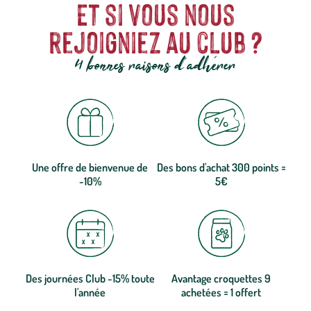
Et si vous nous
rejoigniez au club ?
4 bonnes raisons d'adhérer
Une offre de bienvenue de
Des bons d'achat 300 points =
-10%
5€
Des journées Club -15% toute
Avantage croquettes 9
l'année
achetées = 1 offert