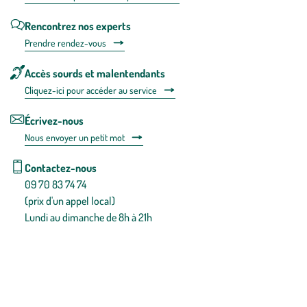
Rencontrez nos experts
Prendre rendez-vous
Accès sourds et malentendants
Cliquez-ici pour accéder au service
Écrivez-nous
Nous envoyer un petit mot
Contactez-nous
09 70 83 74 74
(prix d'un appel local)
Lundi au dimanche de 8h à 21h
Conditions générales de vente
Conditions générales d'utilisation
Mentions légales
Politique de confidentialité & cookies
Pièces détachées
Plan du site
Gestion des cookies