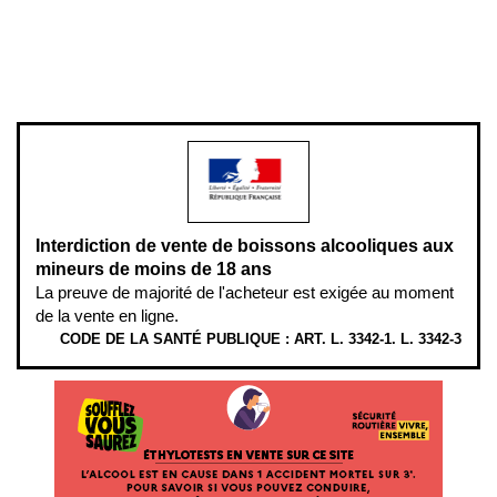
Pour votre santé, évitez de manger entre les repas,
www.mangerbouger.fr
.
L’abus d’alcool est dangereux pour la santé, à consommer avec
modération.
Interdiction de vente de boissons alcooliques aux
mineurs de moins de 18 ans
La preuve de majorité de l'acheteur est exigée au moment
de la vente en ligne.
CODE DE LA SANTÉ PUBLIQUE : ART. L. 3342-1. L. 3342-3
ÉTHYLOTESTS EN VENTE SUR CE SITE. L’ALCOOL EST EN CAUSE