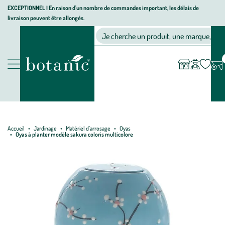
Aller
Aller
Aller
EXCEPTIONNEL I En raison d'un nombre de commandes important, les délais de
livraison peuvent être allongés.
à
au
au
Jardinerie écologique, animalerie, décoration, alimentation bio bot
la
contenu
pied
Ma
Nos magasins
Mon
Je cherche un produit, une marque, un co
liste
compte
navigation
principal
de
d’envies
page
Nos produits
Accueil
Jardinage
Matériel d’arrosage
Oyas
Oyas à planter modèle sakura coloris multicolore