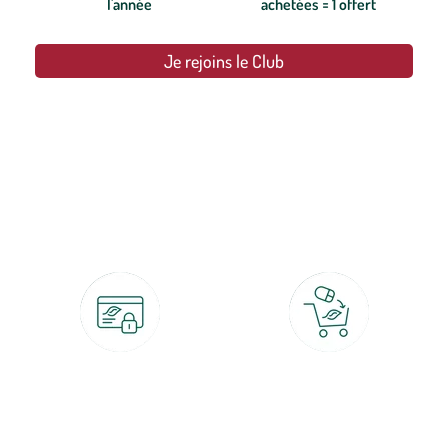
l'année
achetées = 1 offert
Je rejoins le Club
botanic®, les jardineries expertes du végétal depuis 1995.
Paiement 100% sécurisé
Click & Collect
CB, PayPal, carte cadeau, Alma 3x ou
retrait gratuit en magasin sous 2h
4x