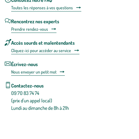
Toutes les répons
es à vos questions
Rencontrez nos experts
Prendre rendez-vous
Accès sourds et malentendants
Cliquez-ici pour accéder au service
Écrivez-nous
Nous envoyer un petit mot
Contactez-nous
09 70 83 74 74
(prix d'un appel local)
Lundi au dimanche de 8h à 21h
Conditions générales de vente
Conditions générales d'utilisation
Mentions légales
Politique de confidentialité & cookies
Pièces détachées
Plan du site
Gestion des cookies