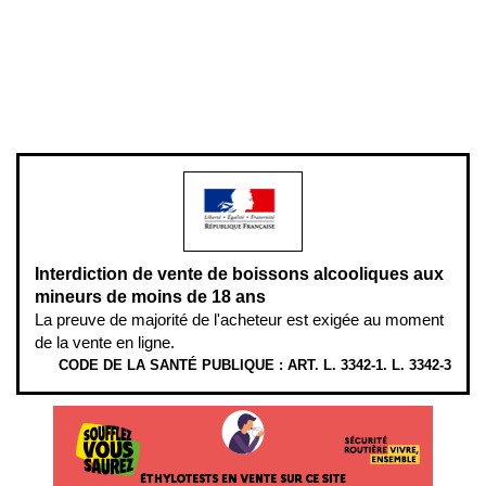
Pour votre santé, évitez de manger entre les repas,
www.mangerbouger.fr
.
L’abus d’alcool est dangereux pour la santé, à consommer avec
modération.
Interdiction de vente de boissons alcooliques aux
mineurs de moins de 18 ans
La preuve de majorité de l'acheteur est exigée au moment
de la vente en ligne.
CODE DE LA SANTÉ PUBLIQUE : ART. L. 3342-1. L. 3342-3
ÉTHYLOTESTS EN VENTE SUR CE SITE. L’ALCOOL EST EN CAUSE