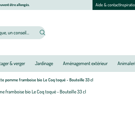
Aide & contact
Inspirati
uvent être allongés.
ager & verger
Jardinage
Aménagement extérieur
Animaler
tte pomme framboise bio Le Coq toqué - Bouteille 33 cl
Afficher
le
zoom
pour
l’image
1
sur
1