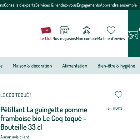
ons
Conseils d'experts
Services & rendez-vous
Engagements
Apprendre ensemble
Le Club
Nos magasins
Mon compte
Ma liste d’envies
ie
Maison & décoration
Alimentation
Bien-être & hygiène
LE COQ TOQUÉ !
Pétillant La guingette pomme
réf : 1110413
framboise bio Le Coq toqué -
Bouteille 33 cl
Aucun avis client