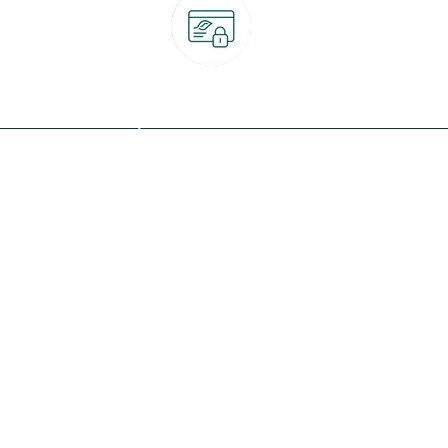
Paiement 100% sécurisé
CB, PayPal, carte cadeau, Alma 3x ou 4x
ret
Qui sommes-nous ?
Notre programme de fidélité
Nos engagements
Nos magasins
botanic® société à mission
Nos services & rendez-vous
Le fonds de dotation botanic
Nos conseils d'experts
Espace presse
Nos garanties
Travailler chez botanic®
Nos conditions de livraison
Nos offres d'emploi
Le retrait en magasin 2h
Nos offres du moment