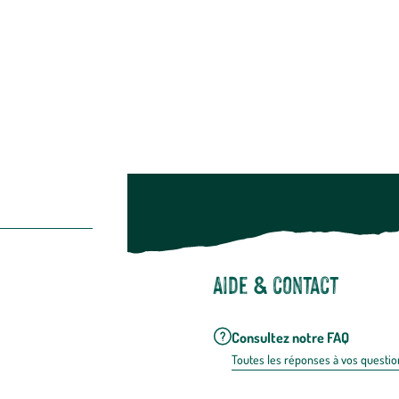
Restons c
Noël
Suivez-nou
Suiv
Aide & contact
Consultez notre FAQ
Toutes les répons
es à vos questio