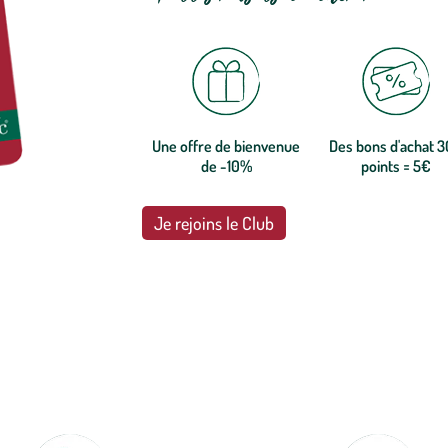
Une offre de bienvenue
Des bons d'achat 
de -10%
points = 5€
Je rejoins le Club
botanic®, les jardineries expertes du végétal depuis 1995.