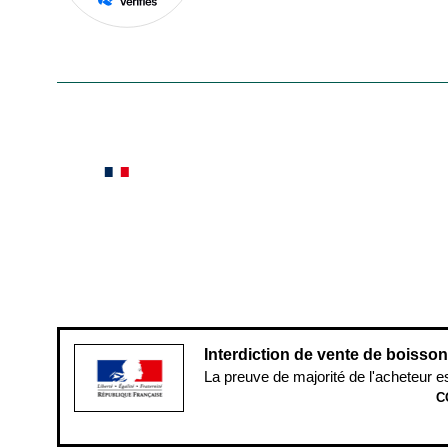
En savoir plus
Le saviez-vous ?
Notre site botanic® a été pensé, créé et développé
Conditions générales de vente
Conditions g
Pour votre santé, évitez de manger ent
Interdiction de vente de boisso
La preuve de majorité de l'acheteur e
C