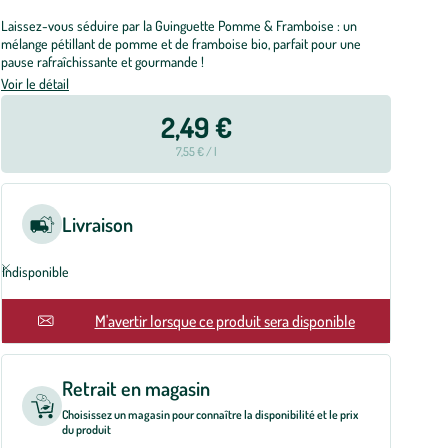
Laissez-vous séduire par la Guinguette Pomme & Framboise : un
mélange pétillant de pomme et de framboise bio, parfait pour une
pause rafraîchissante et gourmande !
Voir le détail
2,49 €
7,55 € / l
Livraison
Indisponible
En rupture
M'avertir lorsque ce produit sera disponible
Retrait en magasin
Choisissez un magasin pour connaître la disponibilité et le prix
du produit