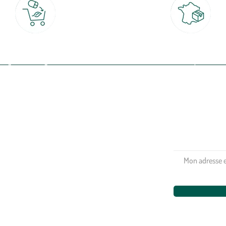
Click & Collect
Livraison partout en Fran
rait gratuit en magasin sous 2h
à domicile ou point relais
(Re)connectez-v
profitez de nos 
Plantes & fleurs
Potager & verger
Jardinage
Aménagement extérieur
Maison & décoration
Animalerie
Alimentation
Bien-être & hygiène