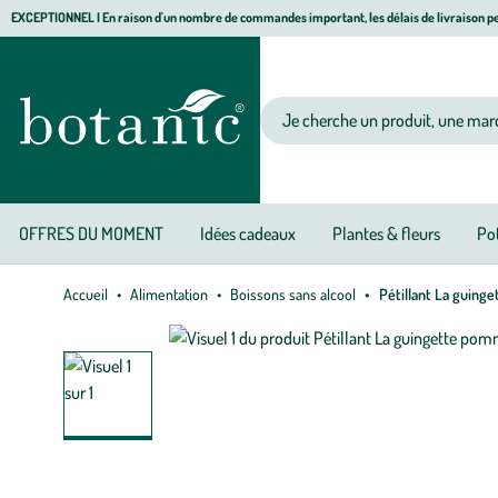
Aller
Aller
Aller
EXCEPTIONNEL I En raison d'un nombre de commandes important, les délais de livraison pe
à
au
au
Jardinerie écologique, animalerie, décoration, alimentation bio botanic®
la
contenu
pied
navigation
principal
de
Votre recherche
page
OFFRES DU MOMENT
Idées cadeaux
Plantes & fleurs
Pot
Accueil
Alimentation
Boissons sans alcool
Pétillant La guinge