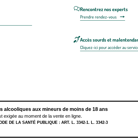
Rencontrez nos experts
Prendre rendez-vous
Accès sourds et malentenda
Cliquez-ici pour accéder au servic
 en FRANCE
énérales d'utilisation
Mentions légales
Politique de confidentialité & cookies
Pièces
re les repas,
www.mangerbouger.fr
.
L’abus d’alcool est dangereux pour l
ns alcooliques aux mineurs de moins de 18 ans
st exigée au moment de la vente en ligne.
ODE DE LA SANTÉ PUBLIQUE : ART. L. 3342-1. L. 3342-3