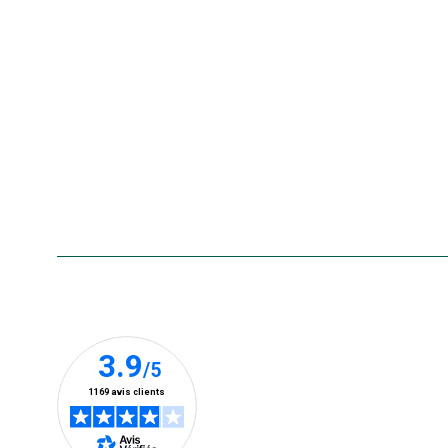
Nos marques
La carte cadeau botanic®
Collecte de vos produits
usagés
Rappels de produits
Aide & contact
Foire aux questions
Accessibilité : non conforme
Nos clients prennent la parole