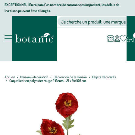
Aller
Aller
Aller
EXCEPTIONNEL I En raison d'un nombre de commandes important, les délais de
livraison peuvent être allongés.
à
au
au
Jardinerie écologique, animalerie, décoration, alimentation bio bot
la
contenu
pied
Ma
Nos magasins
Mon
Je cherche un produit, une marque, un co
liste
compte
navigation
principal
de
d’envies
page
Nos produits
Accueil
Maison & décoration
Décoration de la maison
Objets décoratifs
Coquelicot en polyester rouge 2 fleurs - 21 x 9 x 106 cm