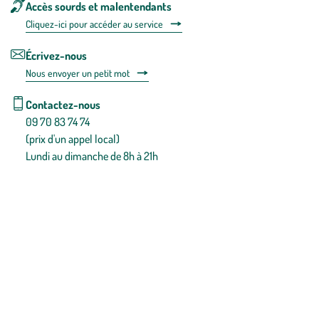
Accès sourds et malentendants
Cliquez-ici pour accéder au service
Écrivez-nous
Nous envoyer un petit mot
Contactez-nous
09 70 83 74 74
(prix d'un appel local)
Lundi au dimanche de 8h à 21h
Conditions générales de vente
Conditions générales d'utilisation
Mentions légales
Politique de confidentialité & cookies
Pièces détachées
Plan du site
Gestion des cookies
Pour votre santé, évitez de manger entre les repas,
www.mangerbouger.fr
.
L’abus d’alcool est dangereux pour la santé, à consommer avec
modération.