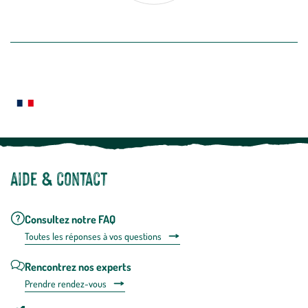
désabon
intégré
En savoir plus
dans
la
newslette
En
Le saviez-vous ?
savoir
plus
Notre site botanic® a été pensé, créé et développé en FRANCE
Aide & contact
Consultez notre FAQ
Toutes les répons
es à vos questions
Rencontrez nos experts
Prendre rendez-vous