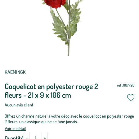
Mettre
Mettre
KAEMINGK
à
à
Coquelicot en polyester rouge 2
jour
jour
réf : 1107726
fleurs - 21 x 9 x 106 cm
Aucun avis client
Offrez un charme naturel à votre déco avec le coquelicot en polyester rouge
2 fleurs, un classique qui ne se fane jamais.
Voir le détail
-
+
Quantité