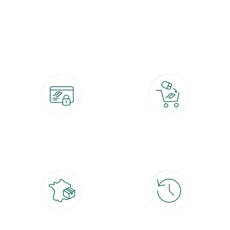
botanic®, les jardineries expertes du végétal depuis 1995.
Paiement 100% sécurisé
Click & Collect
CB, PayPal, carte cadeau, Alma 3x ou
retrait gratuit en magasin sous 2h
4x
Livraison partout en France
30 jours pour changer d'avis