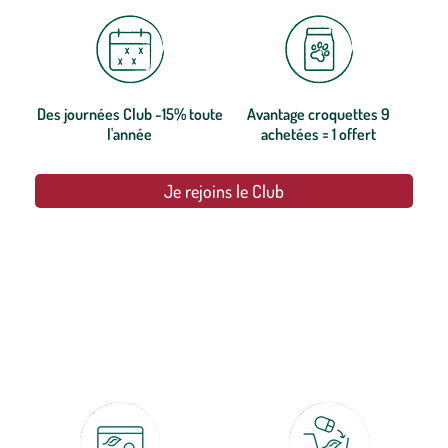
Des journées Club -15% toute
Avantage croquettes 9
l'année
achetées = 1 offert
Je rejoins le Club
botanic®, les jardineries expertes du végétal depuis 1995.