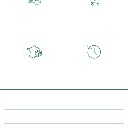
Paiement 100% sécurisé
Click & Collect
CB, PayPal, carte cadeau, Alma 3x ou
retrait gratuit en magasin sous 2h
4x
Livraison partout en France
30 jours pour changer d'avis
à domicile ou point relais
et retour gratuit en magasin
(Re)découvrez botanic®