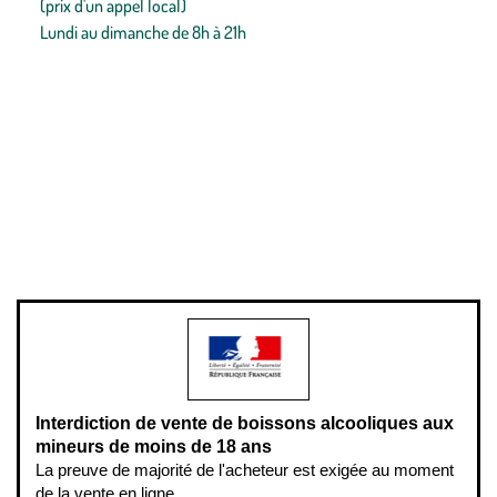
(prix d'un appel local)
Lundi au dimanche de 8h à 21h
Conditions générales de vente
Conditions générales d'utilisation
Mentions légales
Politique de confidentialité & cookies
Pièces détachées
Plan du site
Gestion des cookies
Pour votre santé, évitez de manger entre les repas,
www.mangerbouger.fr
.
L’abus d’alcool est dangereux pour la santé, à consommer avec
modération.
Interdiction de vente de boissons alcooliques aux
mineurs de moins de 18 ans
La preuve de majorité de l'acheteur est exigée au moment
de la vente en ligne.