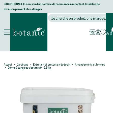
Aller
Aller
Aller
EXCEPTIONNEL I En raison d'un nombre de commandes important, les délais de
livraison peuvent être allongés.
à
au
au
Jardinerie écologique, animalerie, décoration, alimentation bio bot
la
contenu
pied
Ma
Nos magasins
Mon
Je cherche un produit, une marque, un co
liste
compte
navigation
principal
de
d’envies
page
Nos produits
Accueil
Jardinage
Entretien et protection du jardin
Amendements et fumiers
Corne & sang seau botanic® - 2,5 kg