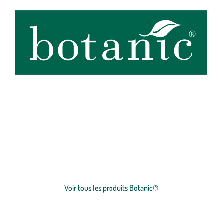
botanic®, expert du végétal, propose une large gamme de produits
de qualité et accessibles à tous. Les produits à marque botanic®
reflètent notre engagement pour la nature et nos valeurs.
Graines
et
plants
potagers, plantes fleuries et
arbustes
,
outillages
et
accessoires
du jardinier
… Nos produits répondent à un cahier des charges sans
Voir plus
concession sur la qualité, l'excellence environnementale et sociétale
et le prix juste.
Voir tous les produits Botanic®