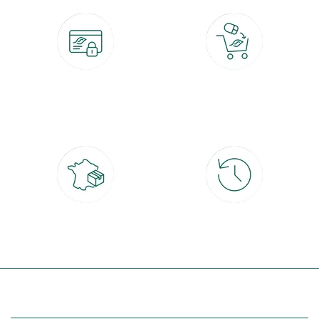
Paiement 100% sécurisé
Click & Collect
CB, PayPal, carte cadeau, Alma 3x ou
retrait gratuit en magasin sous 2h
4x
Livraison partout en France
30 jours pour changer d'avis
à domicile ou point relais
et retour gratuit en magasin