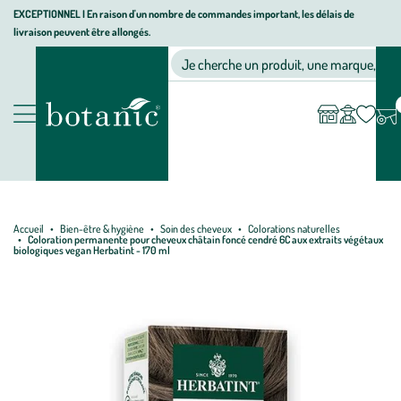
Aller
Aller
Aller
EXCEPTIONNEL I En raison d'un nombre de commandes important, les délais de
livraison peuvent être allongés.
à
au
au
Jardinerie écologique, animalerie, décoration, alimentation bio bot
la
contenu
pied
Ma
Nos magasins
Mon
Je cherche un produit, une marque, un co
liste
compte
navigation
principal
de
d’envies
page
Nos produits
Accueil
Bien-être & hygiène
Soin des cheveux
Colorations naturelles
Coloration permanente pour cheveux châtain foncé cendré 6C aux extraits végétaux
biologiques vegan Herbatint - 170 ml