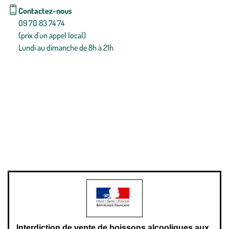
Contactez-nous
09 70 83 74 74
(prix d'un appel local)
Lundi au dimanche de 8h à 21h
Conditions générales de vente
Conditions générales d'utilisation
Mentions légales
Politique de confidentialité & cookies
Pièces détachées
Plan du site
Gestion des cookies
Pour votre santé, évitez de manger entre les repas,
www.mangerbouger.fr
.
L’abus d’alcool est dangereux pour la santé, à consommer avec
modération.
Interdiction de vente de boissons alcooliques aux