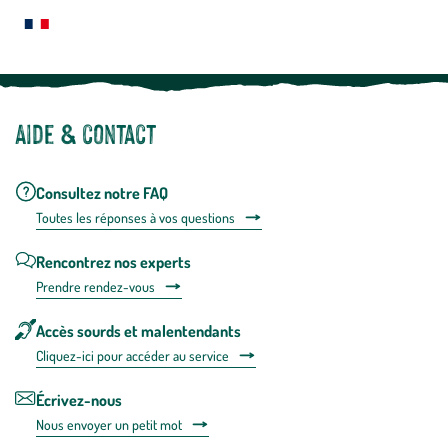
plus
Notre site botanic® a été pensé, créé et développé en FRANCE
Aide & contact
Consultez notre FAQ
Toutes les répons
es à vos questions
Rencontrez nos experts
Prendre rendez-vous
Accès sourds et malentendants
Cliquez-ici pour accéder au service
Écrivez-nous
Nous envoyer un petit mot