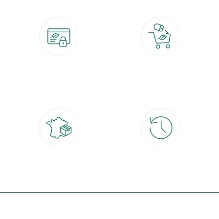
Paiement 100% sécurisé
Click & Collect
CB, PayPal, carte cadeau, Alma 3x ou
retrait gratuit en magasin sous 2h
4x
Livraison partout en France
30 jours pour changer d'avis
à domicile ou point relais
et retour gratuit en magasin