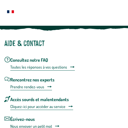
plus
Notre site botanic® a été pensé, créé et développé en FRANCE
Aide & contact
Consultez notre FAQ
Toutes les répons
es à vos questions
Rencontrez nos experts
Prendre rendez-vous
Accès sourds et malentendants
Cliquez-ici pour accéder au service
Écrivez-nous
Nous envoyer un petit mot