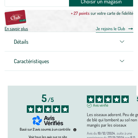
Choisir un magasin
+ 27 points
sur votre carte de fidélité
En savoir plus
Je rejoins le Club
Détails
Caractéristiques
5
/
5
Avis vérifié
Les oiseaux adorent. Peu de gr
de blé qui tombent au sol non 
mangés par les oiseaux
Basé sur
2
avis soumis à un contrôle
Avis du
19/12/2024
, suite à une
Voir tous les avis sur ce site
expérience du
27/11/2024
par
R.D.