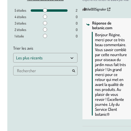
Utile
(0)
Signaler
5
étoiles
2
4
étoiles
0
Réponse de
3
étoiles
0
botanic.com
2
étoiles
0
Bonjour Régine, 
1
étoile
0
merci pour ce très 
beau commentaire. 
Trier les avis
Vous savoir comblé 
par cette nourriture 
pour oiseaux du 
jardin nous fait très 
plaisir ! Un grand 
merci pour ce 
retour qui met en 
avant la qualité de 
nos produits. Au 
plaisir de vous 
revoir ! Excellente 
journée. Lily du 
Service Client 
botanic®