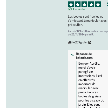
Avis vérifié
Les boules sont fragiles et 
s’emiettent, à manipuler avec 
précaution.
Avis du
18/12/2024
, suite à une ex
du
23/11/2024
par
A.R.
Utile
(0)
Signaler
Réponse de
botanic.com
Bonjour Aurélie, 
merci d'avoir 
partagé vos 
impressions. Il est 
en effet très 
important de 
manipuler avec 
précaution ces 
boules de graisse 
pour les oiseaux du 
jardin. Elles sont 