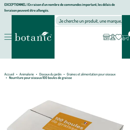
Aller
Aller
Aller
EXCEPTIONNEL I En raison d'un nombre de commandes important, les délais de
livraison peuvent être allongés.
à
au
au
Jardinerie écologique, animalerie, décoration, alimentation bio bot
la
contenu
pied
Ma
Nos magasins
Mon
Je cherche un produit, une marque, un co
liste
compte
navigation
principal
de
d’envies
page
Nos produits
Accueil
Animalerie
Oiseaux du jardin
Graines et alimentation pour oiseaux
Nourriture pour oiseaux 100 boules de graisse