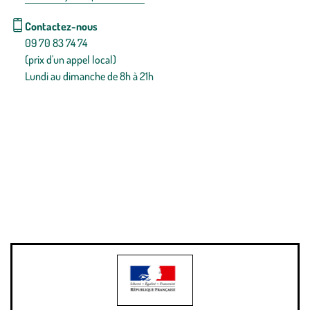
Contactez-nous
09 70 83 74 74
(prix d'un appel local)
Lundi au dimanche de 8h à 21h
Conditions générales de vente
Conditions générales d'utilisation
Mentions légales
Politique de confidentialité & cookies
Pièces détachées
Plan du site
Gestion des cookies
Pour votre santé, évitez de manger entre les repas,
www.mangerbouger.fr
.
L’abus d’alcool est dangereux pour la santé, à consommer avec
modération.