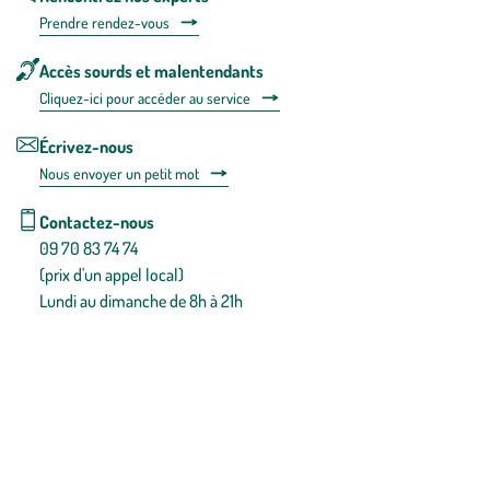
Prendre rendez-vous
Accès sourds et malentendants
Cliquez-ici pour accéder au service
Écrivez-nous
Nous envoyer un petit mot
Contactez-nous
09 70 83 74 74
(prix d'un appel local)
Lundi au dimanche de 8h à 21h
Conditions générales de vente
Conditions générales d'utilisation
Mentions légales
Politique de confidentialité & cookies
Pièces détachées
Plan du site
Gestion des cookies
Pour votre santé, évitez de manger entre les repas,
www.mangerbouger.fr
.