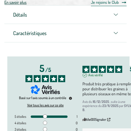
En savoir plus
Je rejoins le Club
Détails
Caractéristiques
5
/
5
Avis vérifié
Produit très pratique à remplir 
pour distribuer les graines à 
plusieurs oiseaux en même t
Basé sur
1
avis soumis à un contrôle
Avis du
16/12/2025
, suite à une
Voir tous les avis sur ce site
expérience du
23/11/2025
par
SYL
B.
5
étoiles
1
Utile
(0)
Signaler
4
étoiles
0
3
étoiles
0