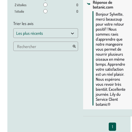
Réponse de
2
étoiles
0
botanic.com
1
étoile
0
Bonjour Sylvette, 
merci beaucoup 
Trier les avis
pour votre retour 
positif ! Nous 
sommes ravis 
d'apprendre que 
notre mangeoire 
vous permet de 
nourrir plusieurs 
oiseaux en même 
temps. Apprendre 
votre satisfaction 
est un réel plaisir. 
Nous espérons 
vous revoir très 
bientôt. Excellente 
journée. Lily du 
Service Client 
botanic®
1