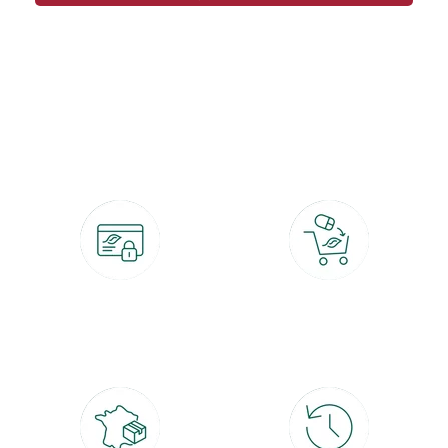
botanic®, les jardineries expertes du végétal depuis 1995.
Paiement 100% sécurisé
Click & Collect
CB, PayPal, carte cadeau, Alma 3x ou
retrait gratuit en magasin sous 2h
4x