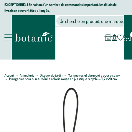
Aller
Aller
Aller
EXCEPTIONNEL I En raison d'un nombre de commandes important, les délais de
livraison peuvent être allongés.
à
au
au
Jardinerie écologique, animalerie, décoration, alimentation bio bot
la
contenu
pied
Ma
Nos magasins
Mon
Je cherche un produit, une marque, un co
liste
compte
navigation
principal
de
d’envies
page
Nos produits
Accueil
Animalerie
Oiseaux du jardin
Mangeoires et abreuvoirs pour oiseaux
Mangeoire pour oiseaux Julie coloris rouge en plastique recyclé - 21,7 x 20 cm