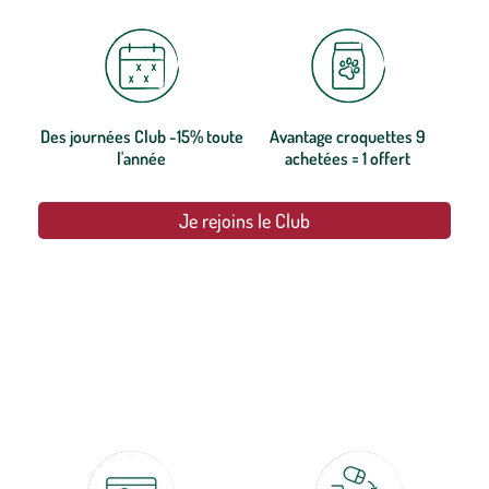
Des journées Club -15% toute
Avantage croquettes 9
l'année
achetées = 1 offert
Je rejoins le Club
botanic®, les jardineries expertes du végétal depuis 1995.