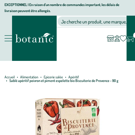
Aller
Aller
Aller
EXCEPTIONNEL I En raison d'un nombre de commandes important, les délais de
livraison peuvent être allongés.
à
au
au
Jardinerie écologique, animalerie, décoration, alimentation bio bot
la
contenu
pied
Ma
Nos magasins
Mon
Je cherche un produit, une marque, un co
liste
compte
navigation
principal
de
d’envies
page
Nos produits
Accueil
Alimentation
Epicerie salée
Apéritif
Sablé apéritif poivron et piment espelette bio Biscuiterie de Provence - 90 g