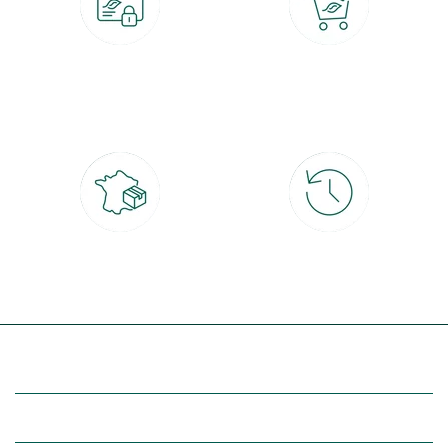
Paiement 100% sécurisé
Click & Collect
CB, PayPal, carte cadeau, Alma 3x ou
retrait gratuit en magasin sous 2h
4x
Livraison partout en France
30 jours pour changer d'avis
à domicile ou point relais
et retour gratuit en magasin
(Re)découvrez botanic®