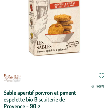
Mettre
Mettre
à
à
jour
jour
réf : 1100678
Sablé apéritif poivron et piment
espelette bio Biscuiterie de
Provence - 90 g