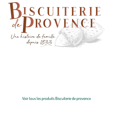
Héritière d’un savoir-faire autour de l’amande depuis 6 générations,
notre biscuiterie, située en Drôme Provençale, séduit les amateurs de
gourmandises par des
biscuits
salés et sucrés de grande qualité.
Depuis plus de 20 ans, notre fabrique innove avec des recettes riches
en amandes, réalisées avec 100% d’ingrédients nobles d’origine
Voir plus
naturelle, sans colorant, sans conservateur et sans huile de palme.
Des ingrédients rigoureusement sélectionnés, le plus possible auprès
Voir tous les produits Biscuiterie de provence
de productions locales.