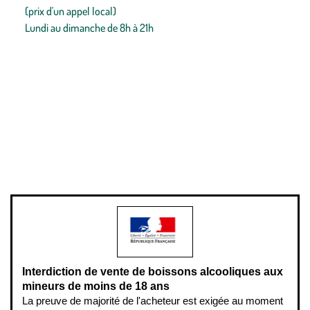
(prix d'un appel local)
Lundi au dimanche de 8h à 21h
Conditions générales de vente
Conditions générales d'utilisation
Mentions légales
Politique de confidentialité & cookies
Pièces détachées
Plan du site
Gestion des cookies
Pour votre santé, évitez de manger entre les repas,
www.mangerbouger.fr
.
L’abus d’alcool est dangereux pour la santé, à consommer avec
modération.
Interdiction de vente de boissons alcooliques aux
mineurs de moins de 18 ans
La preuve de majorité de l'acheteur est exigée au moment