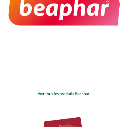
Parce que nos animaux occupent une place essentielle dans nos vies
et dans nos familles, Beaphar met un point d’honneur à développer
des produits fiables, sûrs et accessibles à tous. Cette exigence de
qualité, associée à une véritable passion pour le bien-être animal, fait
partie des valeurs que l’on apprécie particulièrement chez la marque.
Voir plus
Jour après jour, Beaphar accompagne les propriétaires dans le soin
de leurs compagnons grâce à une expertise reconnue et à des
Voir tous les produits Beaphar
solutions pensées pour répondre à chaque besoin.