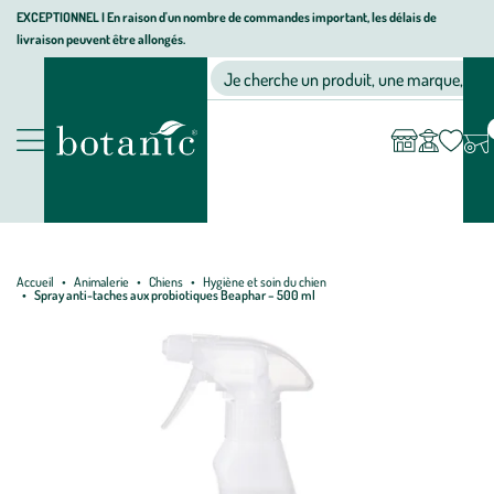
Aller
Aller
Aller
EXCEPTIONNEL I En raison d'un nombre de commandes important, les délais de
livraison peuvent être allongés.
à
au
au
Jardinerie écologique, animalerie, décoration, alimentation bio bot
la
contenu
pied
Ma
Nos magasins
Mon
Je cherche un produit, une marque, un co
liste
compte
navigation
principal
de
d’envies
page
Nos produits
Accueil
Animalerie
Chiens
Hygiène et soin du chien
Spray anti-taches aux probiotiques Beaphar – 500 ml