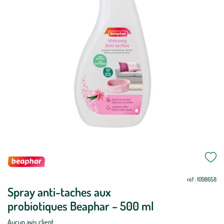
Mettre
Mettre
à
à
jour
jour
réf : 1098658
Spray anti-taches aux
probiotiques Beaphar – 500 ml
Aucun avis client