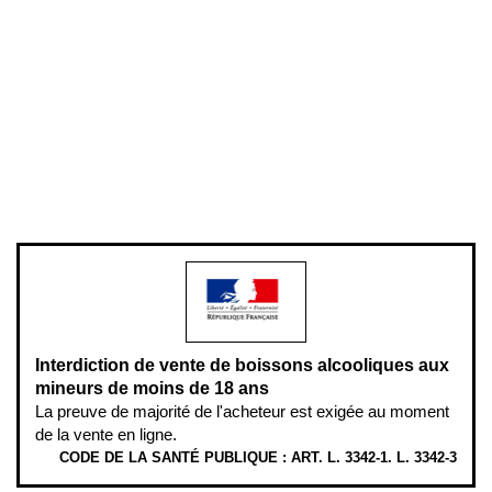
Conditions générales de vente
Conditions générales d'utilisation
Mentions légales
Politique de confidentialité & cookies
Pièces détachées
Plan du site
Gestion des cookies
Pour votre santé, évitez de manger entre les repas,
www.mangerbouger.fr
.
L’abus d’alcool est dangereux pour la santé, à consommer avec
modération.
Interdiction de vente de boissons alcooliques aux
mineurs de moins de 18 ans
La preuve de majorité de l'acheteur est exigée au moment
de la vente en ligne.
CODE DE LA SANTÉ PUBLIQUE : ART. L. 3342-1. L. 3342-3