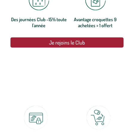
Des journées Club -15% toute
Avantage croquettes 9
l'année
achetées = 1 offert
Je rejoins le Club
botanic®, les jardineries expertes du végétal depuis 1995.