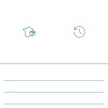
Paiement 100% sécurisé
Click & Collect
CB, PayPal, carte cadeau, Alma 3x ou
retrait gratuit en magasin sous 2h
4x
Livraison partout en France
30 jours pour changer d'avis
à domicile ou point relais
et retour gratuit en magasin
(Re)découvrez botanic®
Entre vous et nous