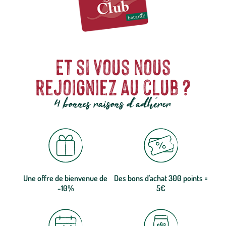
Et si vous nous
rejoigniez au club ?
4 bonnes raisons d'adhérer
Une offre de bienvenue de
Des bons d'achat 300 points =
-10%
5€