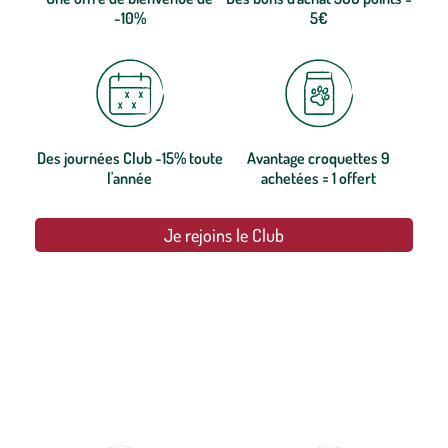
-10%
5€
Des journées Club -15% toute
Avantage croquettes 9
l'année
achetées = 1 offert
Je rejoins le Club
botanic®, les jardineries expertes du végétal depuis 1995.