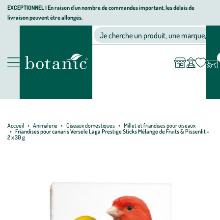
Aller
Aller
Aller
EXCEPTIONNEL I En raison d'un nombre de commandes important, les délais de
livraison peuvent être allongés.
à
au
au
Jardinerie écologique, animalerie, décoration, alimentation bio bot
la
contenu
pied
Ma
Nos magasins
Mon
Je cherche un produit, une marque, un co
liste
compte
navigation
principal
de
d’envies
page
Nos produits
Accueil
Animalerie
Oiseaux domestiques
Millet et friandises pour oiseaux
Friandises pour canaris Versele Laga Prestige Sticks Mélange de Fruits & Pissenlit -
2 x 30 g