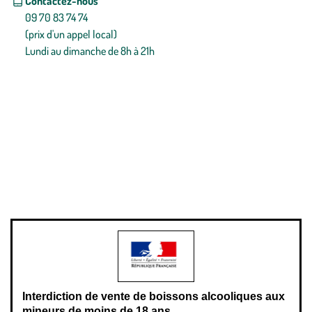
Contactez-nous
09 70 83 74 74
(prix d'un appel local)
Lundi au dimanche de 8h à 21h
Conditions générales de vente
Conditions générales d'utilisation
Mentions légales
Politique de confidentialité & cookies
Pièces détachées
Plan du site
Gestion des cookies
Pour votre santé, évitez de manger entre les repas,
www.mangerbouger.fr
.
L’abus d’alcool est dangereux pour la santé, à consommer avec
modération.
Interdiction de vente de boissons alcooliques aux
mineurs de moins de 18 ans