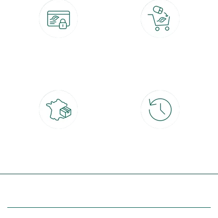
Paiement 100% sécurisé
Click & Collect
CB, PayPal, carte cadeau, Alma 3x ou
retrait gratuit en magasin sous 2h
4x
Livraison partout en France
30 jours pour changer d'avis
à domicile ou point relais
et retour gratuit en magasin