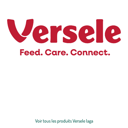
Nous sommes convaincus que les animaux
occupent une place
particulière dans nos vies
. Le lien entre l’homme et l’animal ne fera
que se renforcer à l’avenir, et les animaux feront véritablement
partie
de la famille
. C’est précisément pour cette raison que les
propriétaires d’animaux accorderont de plus en plus d’importance à
Voir plus
une alimentation et à des soins de qualité pour leurs
animaux
. Nous
faisons tout avec un objectif clair : devenir le producteur le plus
Voir tous les produits Versele laga
influent au monde d’aliments et de produits de soins pour tous les