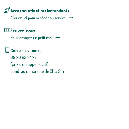
Accès sourds et malentendants
Cliquez-ici pour accéder au service
Écrivez-nous
Nous envoyer un petit mot
Contactez-nous
09 70 83 74 74
(prix d'un appel local)
Lundi au dimanche de 8h à 21h
Conditions générales de vente
Conditions générales d'utilisation
Mentions légales
Politique de confidentialité & cookies
Pièces détachées
Plan du site
Gestion des cookies
Pour votre santé, évitez de manger entre les repas,
www.mangerbouger.fr
.
L’abus d’alcool est dangereux pour la santé, à consommer avec