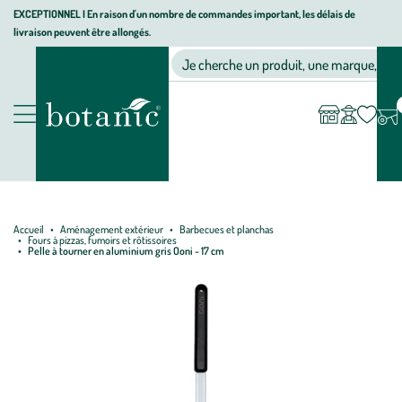
Aller
Aller
Aller
EXCEPTIONNEL I En raison d'un nombre de commandes important, les délais de
livraison peuvent être allongés.
à
au
au
Jardinerie écologique, animalerie, décoration, alimentation bio bot
la
contenu
pied
Ma
Nos magasins
Mon
Je cherche un produit, une marque, un co
liste
compte
navigation
principal
de
d’envies
page
Nos produits
Accueil
Aménagement extérieur
Barbecues et planchas
Fours à pizzas, fumoirs et rôtissoires
Pelle à tourner en aluminium gris Ooni - 17 cm