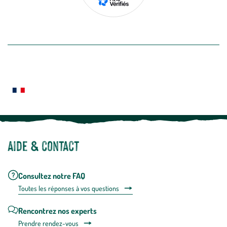
de
désabon
intégré
En savoir plus
dans
la
newslette
En
Le saviez-vous ?
savoir
plus
Notre site botanic® a été pensé, créé et développé en FRANCE
Aide & contact
Consultez notre FAQ
Toutes les répons
es à vos questions
Rencontrez nos experts
Prendre rendez-vous