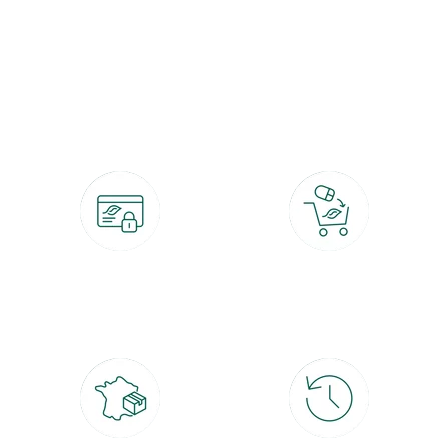
botanic®, les jardineries expertes du végétal depuis 1995.
Paiement 100% sécurisé
Click & Collect
CB, PayPal, carte cadeau, Alma 3x ou
retrait gratuit en magasin sous 2h
4x