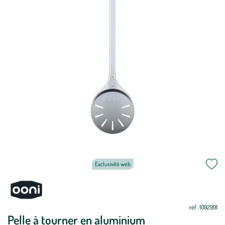
Exclusivité web
Mettre
Mettre
à
à
jour
jour
réf : 1092991
Pelle à tourner en aluminium