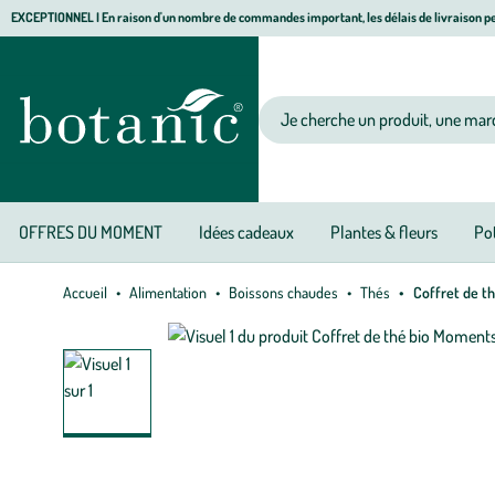
Aller
Aller
Aller
EXCEPTIONNEL I En raison d'un nombre de commandes important, les délais de livraison pe
à
au
au
Jardinerie écologique, animalerie, décoration, alimentation bio botanic®
la
contenu
pied
navigation
principal
de
Votre recherche
page
OFFRES DU MOMENT
Idées cadeaux
Plantes & fleurs
Pot
Accueil
Alimentation
Boissons chaudes
Thés
Coffret de th