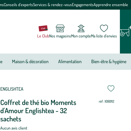
ons
Conseils d'experts
Services & rendez-vous
Engagements
Apprendre ensemble
Le Club
Nos magasins
Mon compte
Ma liste d’envies
ie
Maison & décoration
Alimentation
Bien-être & hygiène
ettre
ettre
ENGLISHTEA
Coffret de thé bio Moments
ur
ur
réf : 1090112
d'Amour Englishtea - 32
sachets
Aucun avis client