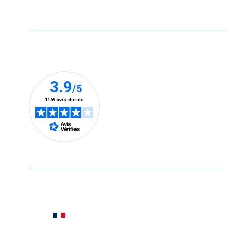
Nos clients prennent la parole
En savoir plus
Le saviez-vous ?
Notre site botanic® a été pensé, créé et développé