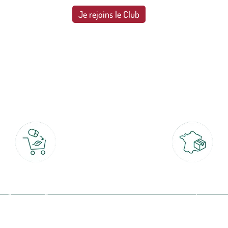
Je rejoins le Club
botanic®, les jardineries expertes du végétal depuis 1995.
Click & Collect
Livraison partout en Fran
rait gratuit en magasin sous 2h
à domicile ou point relais