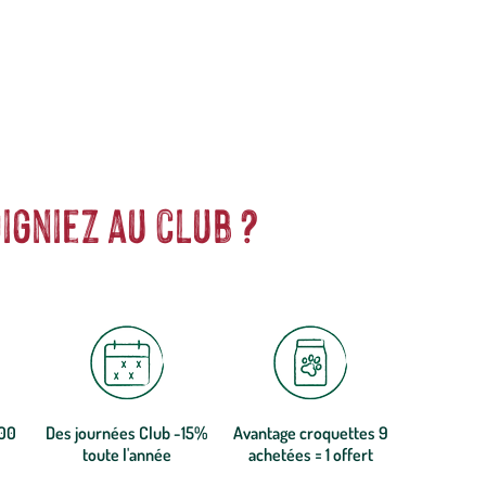
igniez au club ?
300
Des journées Club -15%
Avantage croquettes 9
toute l'année
achetées = 1 offert