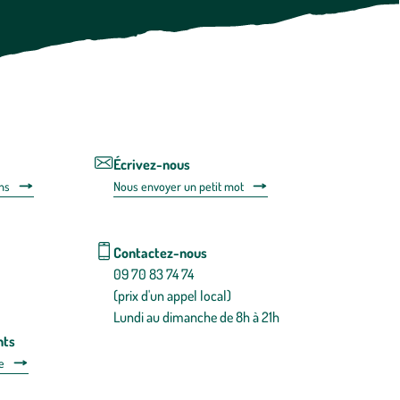
moment
vous
désabonner
en
utilisant
le
lien
de
désabonnem
intégré
Écrivez-nous
dans
ns
Nous envoyer un petit mot
la
newsletter.
En
savoir
Contactez-nous
plus
09 70 83 74 74
(prix d'un appel local)
Lundi au dimanche de 8h à 21h
nts
e