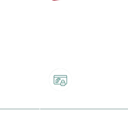
Paiement 100% sécurisé
CB, PayPal, carte cadeau, Alma 3x ou 4x
ret