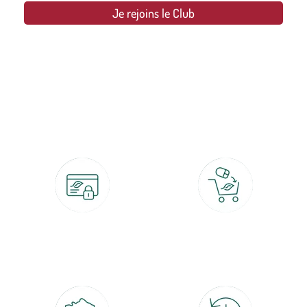
Je rejoins le Club
botanic®, les jardineries expertes du végétal depuis 1995.
Paiement 100% sécurisé
Click & Collect
CB, PayPal, carte cadeau, Alma 3x ou
retrait gratuit en magasin sous 2h
4x