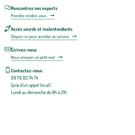
Rencontrez nos experts
Prendre rendez-vous
Accès sourds et malentendants
Cliquez-ici pour accéder au service
Écrivez-nous
Nous envoyer un petit mot
Contactez-nous
09 70 83 74 74
(prix d'un appel local)
Lundi au dimanche de 8h à 21h
Conditions générales de vente
Conditions générales d'utilisation
Mentions légales
Politique de confidentialité & cookies
Pièces détachées
Plan du site
Gestion des cookies