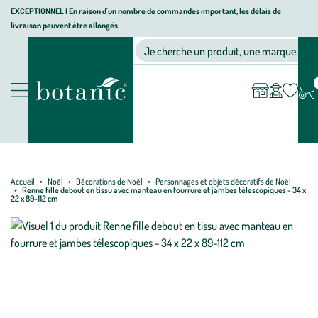
Aller
Aller
Aller
EXCEPTIONNEL I En raison d'un nombre de commandes important, les délais de
livraison peuvent être allongés.
à
au
au
Jardinerie écologique, animalerie, décoration, alimentation bio bot
la
contenu
pied
Ma
Nos magasins
Mon
Je cherche un produit, une marque, un co
liste
compte
navigation
principal
de
d’envies
page
Nos produits
Accueil
Noël
Décorations de Noël
Personnages et objets décoratifs de Noël
Renne fille debout en tissu avec manteau en fourrure et jambes télescopiques - 34 x
22 x 89-112 cm