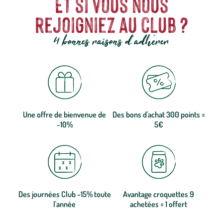
Et si vous nous
rejoigniez au club ?
4 bonnes raisons d'adhérer
Une offre de bienvenue de
Des bons d'achat 300 points =
-10%
5€
Des journées Club -15% toute
Avantage croquettes 9
l'année
achetées = 1 offert