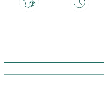
Livraison partout en France
30 jours pour changer d'avis
à domicile ou point relais
et retour gratuit en magasin
(Re)découvrez botanic®
Entre vous et nous
Nos univers botanic®
(Re)connectez-vous avec la nature, inspirez-vous et profitez de
nos offres exclusives !