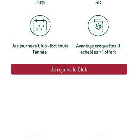
-10%
5€
Des journées Club -15% toute
Avantage croquettes 9
l'année
achetées = 1 offert
Je rejoins le Club
botanic®, les jardineries expertes du végétal depuis 1995.