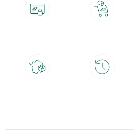
Paiement 100% sécurisé
Click & Collect
CB, PayPal, carte cadeau, Alma 3x ou
retrait gratuit en magasin sous 2h
4x
Livraison partout en France
30 jours pour changer d'avis
à domicile ou point relais
et retour gratuit en magasin
(Re)découvrez botanic®