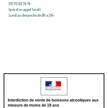
09 70 83 74 74
(prix d'un appel local)
Lundi au dimanche de 8h à 21h
Conditions générales de vente
Conditions générales d'utilisation
Mentions légales
Politique de confidentialité & cookies
Pièces détachées
Plan du site
Gestion des cookies
Pour votre santé, évitez de manger entre les repas,
www.mangerbouger.fr
.
L’abus d’alcool est dangereux pour la santé, à consommer avec
modération.
Interdiction de vente de boissons alcooliques aux
mineurs de moins de 18 ans