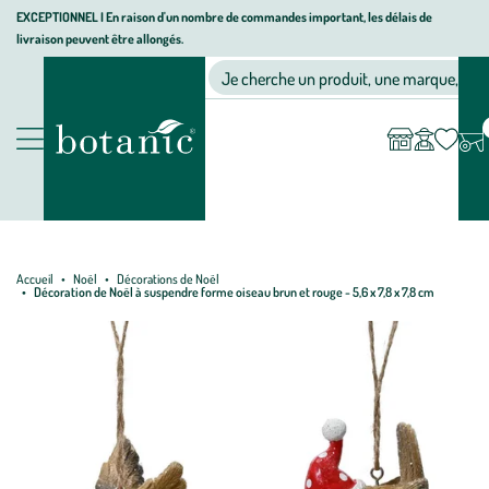
Aller
Aller
Aller
EXCEPTIONNEL I En raison d'un nombre de commandes important, les délais de
livraison peuvent être allongés.
à
au
au
Jardinerie écologique, animalerie, décoration, alimentation bio bot
la
contenu
pied
Ma
Nos magasins
Mon
Je cherche un produit, une marque, un co
liste
compte
navigation
principal
de
d’envies
page
Nos produits
Accueil
Noël
Décorations de Noël
Décoration de Noël à suspendre forme oiseau brun et rouge - 5,6 x 7,8 x 7,8 cm