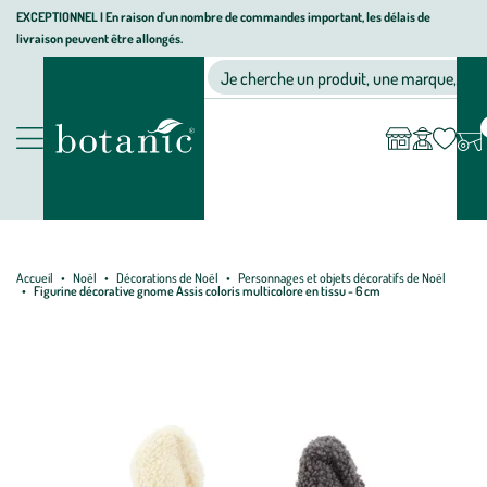
Aller
Aller
Aller
EXCEPTIONNEL I En raison d'un nombre de commandes important, les délais de
livraison peuvent être allongés.
à
au
au
Jardinerie écologique, animalerie, décoration, alimentation bio bot
la
contenu
pied
Ma
Nos magasins
Mon
Je cherche un produit, une marque, un co
liste
compte
navigation
principal
de
d’envies
page
Nos produits
Accueil
Noël
Décorations de Noël
Personnages et objets décoratifs de Noël
Figurine décorative gnome Assis coloris multicolore en tissu - 6 cm