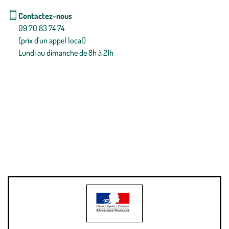
Contactez-nous
09 70 83 74 74
(prix d'un appel local)
Lundi au dimanche de 8h à 21h
Conditions générales de vente
Conditions générales d'utilisation
Mentions légales
Politique de confidentialité & cookies
Pièces détachées
Plan du site
Gestion des cookies
Pour votre santé, évitez de manger entre les repas,
www.mangerbouger.fr
.
L’abus d’alcool est dangereux pour la santé, à consommer avec
modération.