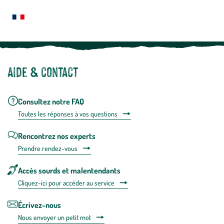
plus
Notre site botanic® a été pensé, créé et développé en FRANCE
Aide & contact
Consultez notre FAQ
Toutes les répons
es à vos questions
Rencontrez nos experts
Prendre rendez-vous
Accès sourds et malentendants
Cliquez-ici pour accéder au service
Écrivez-nous
Nous envoyer un petit mot