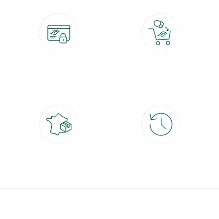
Paiement 100% sécurisé
Click & Collect
CB, PayPal, carte cadeau, Alma 3x ou
retrait gratuit en magasin sous 2h
4x
Livraison partout en France
30 jours pour changer d'avis
à domicile ou point relais
et retour gratuit en magasin