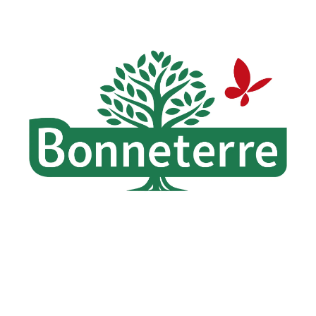
Zoom sur la marque
Depuis plus de 50 ans, Bonneterre & Cie incarne une vision pionnière
et engagée de l’
alimentation biologique
avec une conviction forte :
respecter la terre pour offrir le meilleur, avec exigence et sincérité.
Acteur majeur de l’histoire de la bio, Bonneterre a contribué à
démocratiser une alimentation plus responsable. Aujourd’hui leader
Voir plus
sur plusieurs catégories du réseau bio, la marque sélectionne des