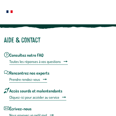
Le saviez-vous ?
savoir
plus
Notre site botanic® a été pensé, créé et développé en FRANCE
Aide & contact
Consultez notre FAQ
Toutes les répons
es à vos questions
Rencontrez nos experts
Prendre rendez-vous
Accès sourds et malentendants
Cliquez-ici pour accéder au service
Écrivez-nous
Nous envoyer un petit mot