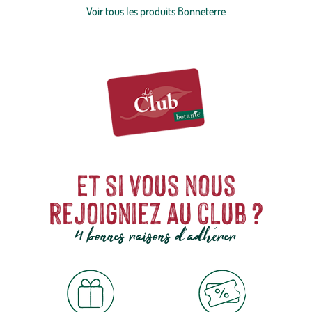
ingrédients de grande qualité, développe des filières durables et noue
Voir tous les produits Bonneterre
des partenariats solides avec des producteurs engagés. Gourmandise,
savoir-faire reconnu et impact positif sont au cœur de chacune de
ses références, pour proposer une bio exigeante, transparente et
profondément engagée.
Et si vous nous
rejoigniez au club ?
4 bonnes raisons d'adhérer