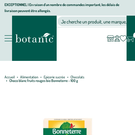
Aller
Aller
Aller
EXCEPTIONNEL I En raison d'un nombre de commandes important, les délais de
livraison peuvent être allongés.
à
au
au
Jardinerie écologique, animalerie, décoration, alimentation bio bot
la
contenu
pied
Ma
Nos magasins
Mon
Je cherche un produit, une marque, un co
liste
compte
navigation
principal
de
d’envies
page
Nos produits
Accueil
Alimentation
Epicerie sucrée
Chocolats
Choco blanc fruits rouges bio Bonneterre - 100 g