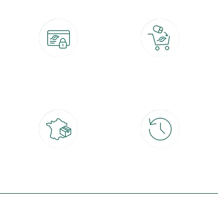
Paiement 100% sécurisé
Click & Collect
CB, PayPal, carte cadeau, Alma 3x ou
retrait gratuit en magasin sous 2h
4x
Livraison partout en France
30 jours pour changer d'avis
à domicile ou point relais
et retour gratuit en magasin