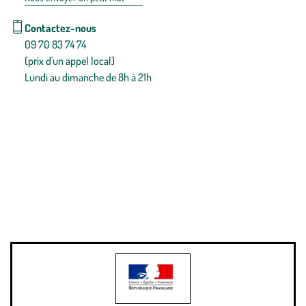
Contactez-nous
09 70 83 74 74
(prix d'un appel local)
Lundi au dimanche de 8h à 21h
Conditions générales de vente
Conditions générales d'utilisation
Mentions légales
Politique de confidentialité & cookies
Pièces détachées
Plan du site
Gestion des cookies
Pour votre santé, évitez de manger entre les repas,
www.mangerbouger.fr
.
L’abus d’alcool est dangereux pour la santé, à consommer avec
modération.