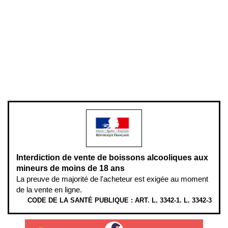
Conditions générales de vente
Conditions générales d'utilisation
Mentions légales
Politique de confidentialité & cookies
Pièces détachées
Plan du site
Gestion des cookies
Pour votre santé, évitez de manger entre les repas,
www.mangerbouger.fr
.
L’abus d’alcool est dangereux pour la santé, à consommer avec
modération.
Interdiction de vente de boissons alcooliques aux
mineurs de moins de 18 ans
La preuve de majorité de l'acheteur est exigée au moment
de la vente en ligne.
CODE DE LA SANTÉ PUBLIQUE : ART. L. 3342-1. L. 3342-3
ÉTHYLOTESTS EN VENTE SUR CE SITE. L’ALCOOL EST EN CAUSE