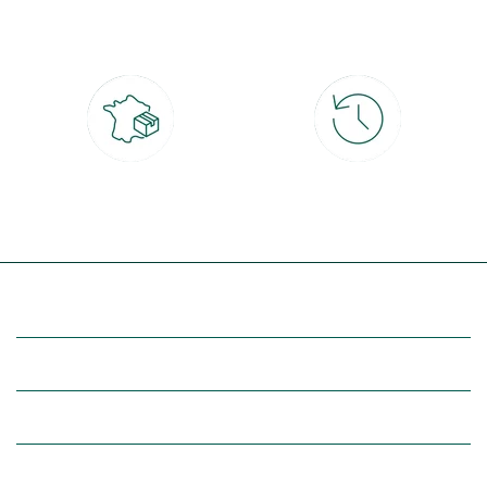
CB, PayPal, carte cadeau, Alma 3x ou
retrait gratuit en magasin sous 2h
4x
Livraison partout en France
30 jours pour changer d'avis
à domicile ou point relais
et retour gratuit en magasin
(Re)découvrez botanic®
Entre vous et nous
Nos univers botanic®