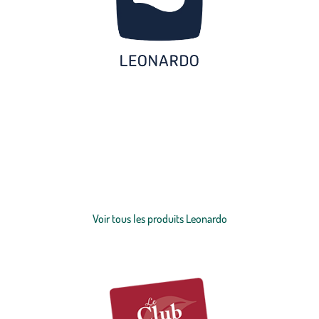
Découvrez la marque Leonardo pour une vaisselle et une décoration
au design élégant et intemporel. Créateur-verrier depuis plus de 150
ans, la marque est spécialisée dans l'
art de la table
, pour les repas du
quotidien ou pour les grandes occasions.
Verres
à eau, verres à vin,
flûtes à champagne,
carafes d'eau
ou encore verres colorés sont
Voir plus
autant de créations qui embelliront vos tables repas. Ce qu'on aime
chez les célèbres verres à eau Leonardo ou les verres à vin Leonardo :
Voir tous les produits Leonardo
un design de haute qualité, des lignes élégantes, une brillance
incomparable, une résistance aux chocs et aux lave-vaisselles. Une
chose est sûre, le verre Leonardo a le vent en poupe ! Découvrez
également l'univers Leonardo autour de la
décoration de la maison
:
des
vases
en verre subliment vos bouquets tandis que la décoration