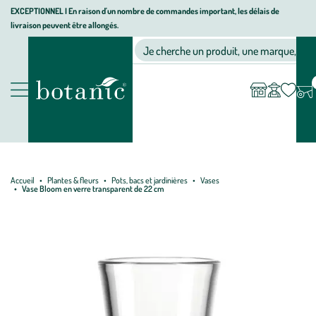
Aller
Aller
Aller
EXCEPTIONNEL I En raison d'un nombre de commandes important, les délais de
livraison peuvent être allongés.
à
au
au
Jardinerie écologique, animalerie, décoration, alimentation bio bot
la
contenu
pied
Ma
Nos magasins
Mon
Je cherche un produit, une marque, un co
liste
compte
navigation
principal
de
d’envies
page
Nos produits
Accueil
Plantes & fleurs
Pots, bacs et jardinières
Vases
Vase Bloom en verre transparent de 22 cm