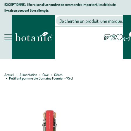
Aller
Aller
Aller
EXCEPTIONNEL I En raison d'un nombre de commandes important, les délais de
livraison peuvent être allongés.
à
au
au
Jardinerie écologique, animalerie, décoration, alimentation bio bot
la
contenu
pied
Ma
Nos magasins
Mon
Je cherche un produit, une marque, un co
liste
compte
navigation
principal
de
d’envies
page
Nos produits
Accueil
Alimentation
Cave
Cidres
Pétillant pomme bio Domaine Fournier - 75 cl