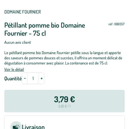
Mettre
Mettre
DOMAINE FOURNIER
à
à
Pétillant pomme bio Domaine
jour
jour
réf : 1061357
Fournier - 75 cl
Aucun avis client
Le pétillant pomme bio Domaine Fournier pétille sous la langue et apporte
des saveurs de pommes douces et sucrées, il offrira un moment délicat de
dégustation à consommer avec plaisir. La contenance est de 75 cl.
Voir le détail
-
+
Quantité
3,79 €
5,05 € / l
Livraison