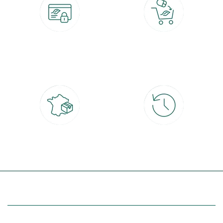
Paiement 100% sécurisé
Click & Collect
CB, PayPal, carte cadeau, Alma 3x ou
retrait gratuit en magasin sous 2h
4x
Livraison partout en France
30 jours pour changer d'avis
à domicile ou point relais
et retour gratuit en magasin
(Re)découvrez botanic®