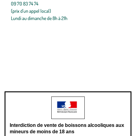
09 70 83 74 74
(prix d'un appel local)
Lundi au dimanche de 8h à 21h
Conditions générales de vente
Conditions générales d'utilisation
Mentions légales
Politique de confidentialité & cookies
Pièces détachées
Plan du site
Gestion des cookies
Pour votre santé, évitez de manger entre les repas,
www.mangerbouger.fr
.
L’abus d’alcool est dangereux pour la santé, à consommer avec
modération.
Interdiction de vente de boissons alcooliques aux
mineurs de moins de 18 ans