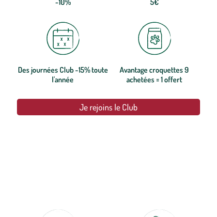
-10%
5€
Des journées Club -15% toute
Avantage croquettes 9
l'année
achetées = 1 offert
Je rejoins le Club
botanic®, les jardineries expertes du végétal depuis 1995.