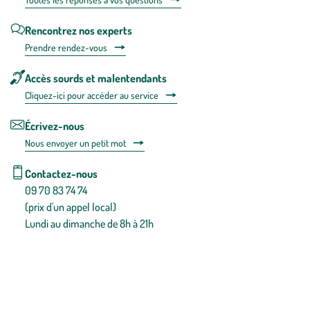
Rencontrez nos experts
Prendre rendez-vous
Accès sourds et malentendants
Cliquez-ici pour accéder au service
Écrivez-nous
Nous envoyer un petit mot
Contactez-nous
09 70 83 74 74
(prix d'un appel local)
Lundi au dimanche de 8h à 21h
Conditions générales de vente
Conditions générales d'utilisation
Mentions légales
Politique de confidentialité & cookies
Pièces détachées
Plan du site
Gestion des cookies