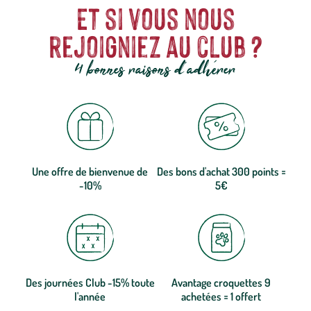
Et si vous nous
rejoigniez au club ?
4 bonnes raisons d'adhérer
Une offre de bienvenue de
Des bons d'achat 300 points =
-10%
5€
Des journées Club -15% toute
Avantage croquettes 9
l'année
achetées = 1 offert