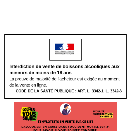
Pour votre santé, évitez de manger entre les repas,
www.mangerbouger.fr
.
L’abus d’alcool est dangereux pour la santé, à consommer avec
modération.
Interdiction de vente de boissons alcooliques aux
mineurs de moins de 18 ans
La preuve de majorité de l'acheteur est exigée au moment
de la vente en ligne.
CODE DE LA SANTÉ PUBLIQUE : ART. L. 3342-1. L. 3342-3
ÉTHYLOTESTS EN VENTE SUR CE SITE. L’ALCOOL EST EN CAUSE