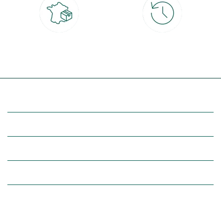
Livraison partout en France
30 jours pour changer d'avis
à domicile ou point relais
et retour gratuit en magasin
(Re)découvrez botanic®
Entre vous et nous
Nos univers botanic®
(Re)connectez-vous avec la nature, inspirez-vous et profitez de