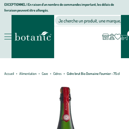
Aller
Aller
Aller
EXCEPTIONNEL I En raison d'un nombre de commandes important, les délais de
livraison peuvent être allongés.
à
au
au
Jardinerie écologique, animalerie, décoration, alimentation bio bot
la
contenu
pied
Ma
Nos magasins
Mon
Je cherche un produit, une marque, un co
liste
compte
navigation
principal
de
d’envies
page
Nos produits
Accueil
Alimentation
Cave
Cidres
Cidre brut Bio Domaine Fournier - 75 cl