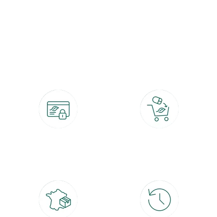
botanic®, les jardineries expertes du végétal depuis 1995.
Paiement 100% sécurisé
Click & Collect
CB, PayPal, carte cadeau, Alma 3x ou
retrait gratuit en magasin sous 2h
4x