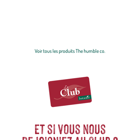
The Humble Co. se positionne en spécialiste de l’hygiène dentaire
éco-responsable en vous proposant une large gamme de brosses à
dents en bambou, de dentifrices naturels, de brosses interdentaires
et de fils dentaires écologiques, pour adultes et pour enfants.
Certifiée par FSC.org et la FDA, la marque suédoise se veut
Voir plus
respectueuse de l’environnement. Ses brosses à dents sont en
bambou 100% biodégradable issu d'une culture durable, et tous ses
Voir tous les produits The humble co.
produits sont Vegan et Cruelty free. La marque est lauréate des Eco
Excellence Awards en 2018 dans la catégorie “Entreprise socialement
responsable”. Chaque achat Humble sert à financer des projets en
faveur des enfants dans le besoin. Les dons sont gérés par la
fondation Humble Smile, une organisation à but non-lucratif
enregistrée en Suède.
Et si vous nous