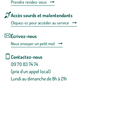
Prendre rendez-vous
Accès sourds et malentendants
Cliquez-ici pour accéder au service
Écrivez-nous
Nous envoyer un petit mot
Contactez-nous
09 70 83 74 74
(prix d'un appel local)
Lundi au dimanche de 8h à 21h
Conditions générales de vente
Conditions générales d'utilisation
Mentions légales
Politique de confidentialité & cookies
Pièces détachées
Plan du site
Gestion des cookies
Pour votre santé, évitez de manger entre les repas,
www.mangerbouger.fr
.