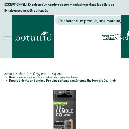
Aller
Aller
Aller
EXCEPTIONNEL I En raison d'un nombre de commandes important, les délais de
livraison peuvent être allongés.
à
au
au
Jardinerie écologique, animalerie, décoration, alimentation bio bot
la
contenu
pied
Ma
Nos magasins
Mon
Je cherche un produit, une marque, un co
liste
compte
navigation
principal
de
d’envies
page
Nos produits
Accueil
Bien-être & hygiène
Hygiène
Brosses à dents, dentifrices et accessoires dentaires
Brosse à dents en Bambou Pro Line soft antibactérienne the Humble Co. - Noir