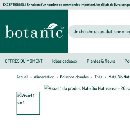
Aller
Aller
Aller
EXCEPTIONNEL I En raison d'un nombre de commandes important, les délais de livraison pe
à
au
au
Jardinerie écologique, animalerie, décoration, alimentation bio botanic®
la
contenu
pied
navigation
principal
de
Votre recherche
page
OFFRES DU MOMENT
Idées cadeaux
Plantes & fleurs
Pot
Accueil
Alimentation
Boissons chaudes
Thés
Maté Bio Nutr