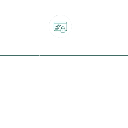
Paiement 100% sécurisé
CB, PayPal, carte cadeau, Alma 3x ou 4x
ret
Qui sommes-nous ?
Notre programme de fidélité
Nos engagements
Nos magasins
botanic® société à mission
Nos services & rendez-vous
Le fonds de dotation botanic
Nos conseils d'experts
Espace presse
Nos garanties