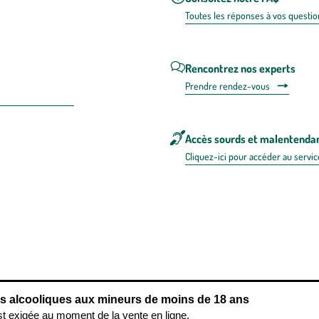
Toutes les répons
es à vos questio
Rencontrez nos experts
Prendre rendez-vous
Accès sourds et malentenda
Cliquez-ici pour accéder au servic
 en FRANCE
énérales d'utilisation
Mentions légales
Politique de confidentialité & cookies
Pièces
re les repas,
www.mangerbouger.fr
.
L’abus d’alcool est dangereux pour l
ns alcooliques aux mineurs de moins de 18 ans
st exigée au moment de la vente en ligne.