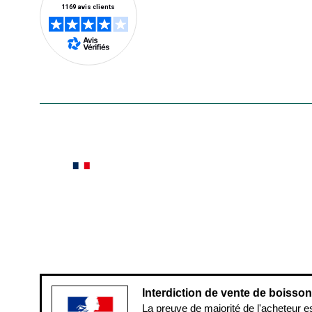
En savoir plus
Le saviez-vous ?
Notre site botanic® a été pensé, créé et développé
Conditions générales de vente
Conditions g
Pour votre santé, évitez de manger ent
Interdiction de vente de boisso
La preuve de majorité de l'acheteur e