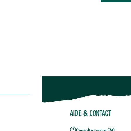
Animalerie
Alimentation
Bien-être & hygiène
Restons c
Noël
Suivez-nou
Suiv
Aide & contact
Consultez notre FAQ