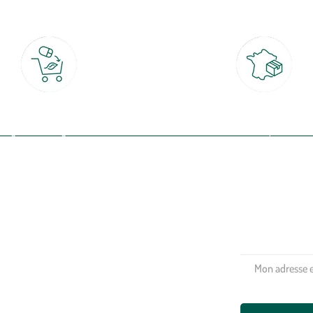
Click & Collect
Livraison partout en Fran
rait gratuit en magasin sous 2h
à domicile ou point relais
(Re)connectez-v
profitez de nos 
Plantes & fleurs
Potager & verger
Jardinage
Aménagement extérieur
Maison & décoration