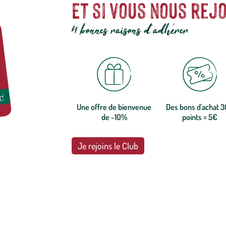
Et si vous nous rejo
4 bonnes raisons d'adhérer
Une offre de bienvenue
Des bons d'achat 
de -10%
points = 5€
Je rejoins le Club
botanic®, les jardineries expertes du végétal depuis 1995.