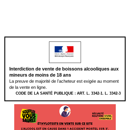
Pour votre santé, évitez de manger entre les repas,
www.mangerbouger.fr
.
L’abus d’alcool est dangereux pour la santé, à consommer avec
modération.
Interdiction de vente de boissons alcooliques aux
mineurs de moins de 18 ans
La preuve de majorité de l'acheteur est exigée au moment
de la vente en ligne.
CODE DE LA SANTÉ PUBLIQUE : ART. L. 3342-1. L. 3342-3
ÉTHYLOTESTS EN VENTE SUR CE SITE. L’ALCOOL EST EN CAUSE