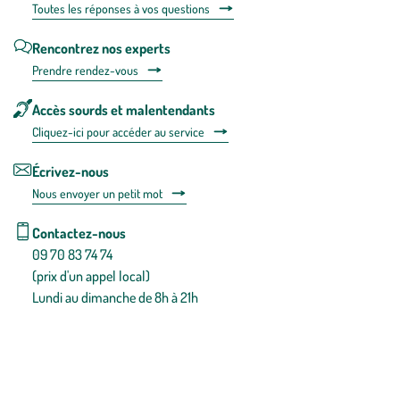
Toutes les répons
es à vos questions
Rencontrez nos experts
Prendre rendez-vous
Accès sourds et malentendants
Cliquez-ici pour accéder au service
Écrivez-nous
Nous envoyer un petit mot
Contactez-nous
09 70 83 74 74
(prix d'un appel local)
Lundi au dimanche de 8h à 21h
Conditions générales de vente
Conditions générales d'utilisation
Mentions légales
Politique de confidentialité & cookies
Pièces détachées
Plan du site
Gestion des cookies