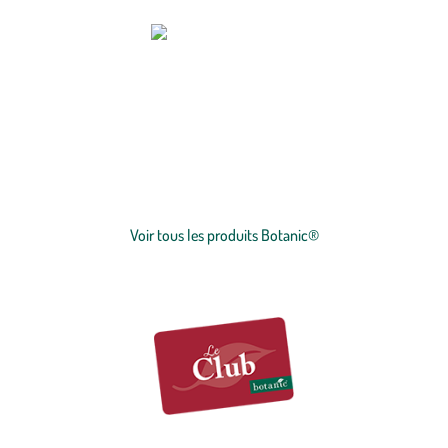
botanic®, expert du végétal, propose une large gamme de produits
de qualité et accessibles à tous. Les produits à marque botanic®
reflètent notre engagement pour la nature et nos valeurs.
Graines
et
plants
potagers, plantes fleuries et
arbustes
,
outillages
et
accessoires
du jardinier
… Nos produits répondent à un cahier des charges sans
Voir plus
concession sur la qualité, l'excellence environnementale et sociétale
et le prix juste.
Voir tous les produits Botanic®