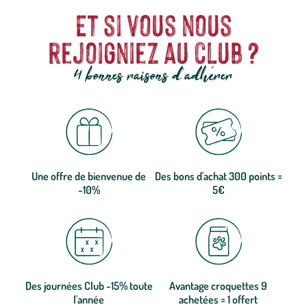
Et si vous nous
rejoigniez au club ?
4 bonnes raisons d'adhérer
Une offre de bienvenue de
Des bons d'achat 300 points =
-10%
5€
Des journées Club -15% toute
Avantage croquettes 9
l'année
achetées = 1 offert