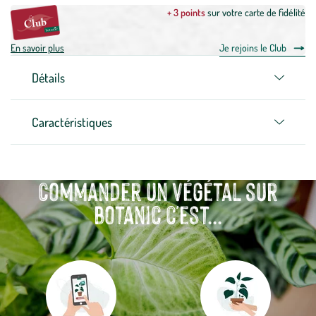
+ 3 points
sur votre carte de fidélité
En savoir plus
Je rejoins le Club
Détails
Caractéristiques
Commander un végétal sur
botanic c'est...
Aller
Aller