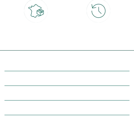
Livraison partout en France
30 jours pour changer d'avis
à domicile ou point relais
et retour gratuit en magasin
(Re)découvrez botanic®
Entre vous et nous
Nos univers botanic®
(Re)connectez-vous avec la nature, inspirez-vous et profitez de