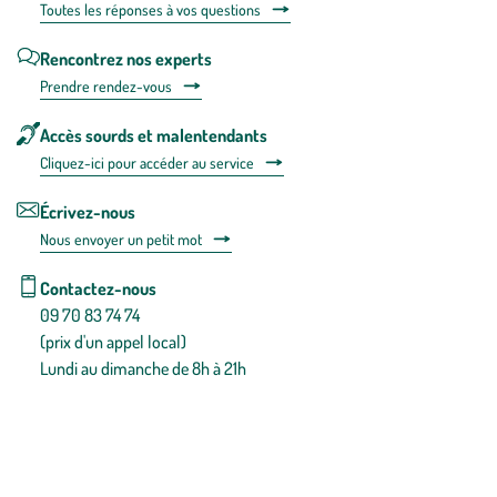
Toutes les répons
es à vos questions
Rencontrez nos experts
Prendre rendez-vous
Accès sourds et malentendants
Cliquez-ici pour accéder au service
Écrivez-nous
Nous envoyer un petit mot
Contactez-nous
09 70 83 74 74
(prix d'un appel local)
Lundi au dimanche de 8h à 21h
Conditions générales de vente
Conditions générales d'utilisation
Mentions légales
Politique de confidentialité & cookies
Pièces détachées
Plan du site
Gestion des cookies