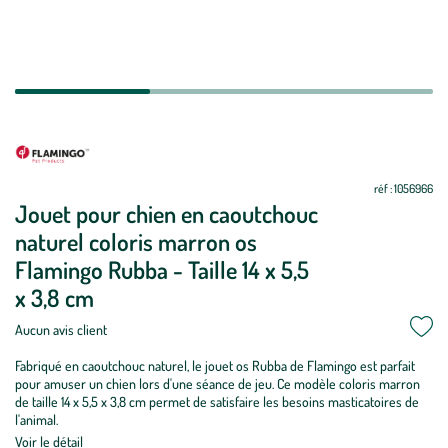
Mettre
Mettre
à
à
jour
jour
réf : 1056966
Jouet pour chien en caoutchouc
naturel coloris marron os
Flamingo Rubba - Taille 14 x 5,5
x 3,8 cm
Aucun avis client
Fabriqué en caoutchouc naturel, le jouet os Rubba de Flamingo est parfait
pour amuser un chien lors d'une séance de jeu. Ce modèle coloris marron
de taille 14 x 5,5 x 3,8 cm permet de satisfaire les besoins masticatoires de
l'animal.
Voir le détail