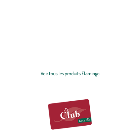
Depuis près de 50 ans, Flamingo accompagne de nombreux
moments privilégiés entre les amis des animaux et leurs fidèles
compagnons. Lorsque vous jouez ensemble, que vous vous
blottissez l'un contre l'autre devant la cheminée ou que vous lui
montrez que vous l'aimez avec une petite douceur. Grâce à notre
Voir plus
offre étendue, vous trouverez toujours des accessoires et des snacks
qui vous plairont à vous et à votre animal, qu’il s’agisse d’un
chien
,
Voir tous les produits Flamingo
d’un
chat
, d’un
rongeur
, d'un
oiseau
, d’un
poisson
ou encore d’un
reptile
.