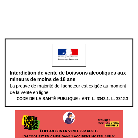
Pour votre santé, évitez de manger entre les repas,
www.mangerbouger.fr
.
L’abus d’alcool est dangereux pour la santé, à consommer avec
modération.
Interdiction de vente de boissons alcooliques aux
mineurs de moins de 18 ans
La preuve de majorité de l'acheteur est exigée au moment
de la vente en ligne.
CODE DE LA SANTÉ PUBLIQUE : ART. L. 3342-1. L. 3342-3
ÉTHYLOTESTS EN VENTE SUR CE SITE. L’ALCOOL EST EN CAUSE