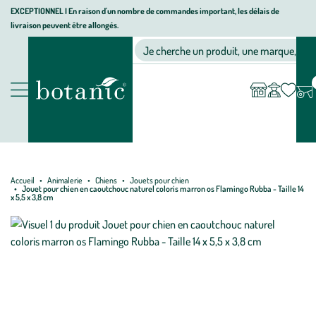
Aller
Aller
Aller
EXCEPTIONNEL I En raison d'un nombre de commandes important, les délais de
livraison peuvent être allongés.
à
au
au
Jardinerie écologique, animalerie, décoration, alimentation bio bot
la
contenu
pied
Ma
Nos magasins
Mon
Je cherche un produit, une marque, un co
liste
compte
navigation
principal
de
d’envies
page
Nos produits
Accueil
Animalerie
Chiens
Jouets pour chien
Jouet pour chien en caoutchouc naturel coloris marron os Flamingo Rubba - Taille 14
x 5,5 x 3,8 cm