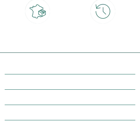
Livraison partout en France
30 jours pour changer d'avis
à domicile ou point relais
et retour gratuit en magasin
(Re)découvrez botanic®
Entre vous et nous
Nos univers botanic®
(Re)connectez-vous avec la nature, inspirez-vous et profitez de