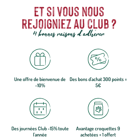
Et si vous nous
rejoigniez au club ?
4 bonnes raisons d'adhérer
Une offre de bienvenue de
Des bons d'achat 300 points =
-10%
5€
Des journées Club -15% toute
Avantage croquettes 9
l'année
achetées = 1 offert