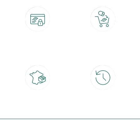
Paiement 100% sécurisé
Click & Collect
CB, PayPal, carte cadeau, Alma 3x ou
retrait gratuit en magasin sous 2h
4x
Livraison partout en France
30 jours pour changer d'avis
à domicile ou point relais
et retour gratuit en magasin