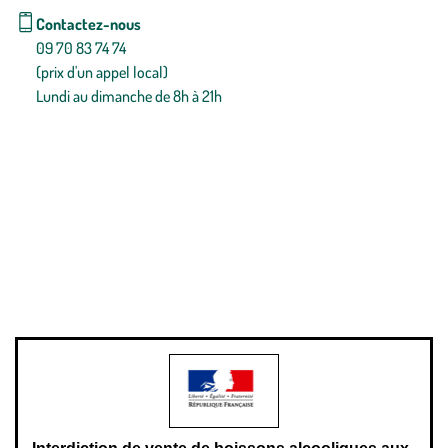
Contactez-nous
09 70 83 74 74
(prix d'un appel local)
Lundi au dimanche de 8h à 21h
Conditions générales de vente
Conditions générales d'utilisation
Mentions légales
Politique de confidentialité & cookies
Pièces détachées
Plan du site
Gestion des cookies
Pour votre santé, évitez de manger entre les repas,
www.mangerbouger.fr
.
L’abus d’alcool est dangereux pour la santé, à consommer avec
modération.