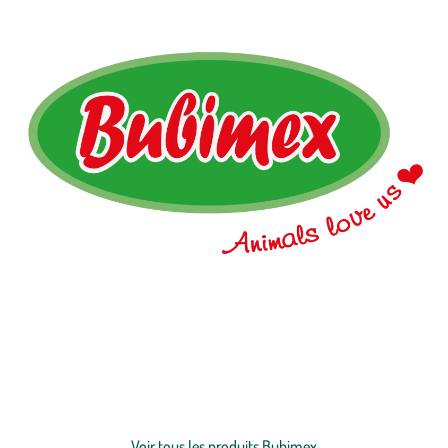
Depuis 20 ans, Bubimex France développe et commercialise près
de 2 000 produits pour
animaux
de compagnie
, dédiés aux
chiens
,
chats
,
oiseaux
et
rongeurs
. Notre offre comprend des
friandises pour animaux, compléments alimentaires, jouets,
produits d'hygiène, accessoires et articles de sellerie.
Portée par
Voir plus
une équipe Marketing & Développement
en quête permanente
d'innovation
, Bubimex crée des gammes exclusives et
Voir tous les produits Bubimex