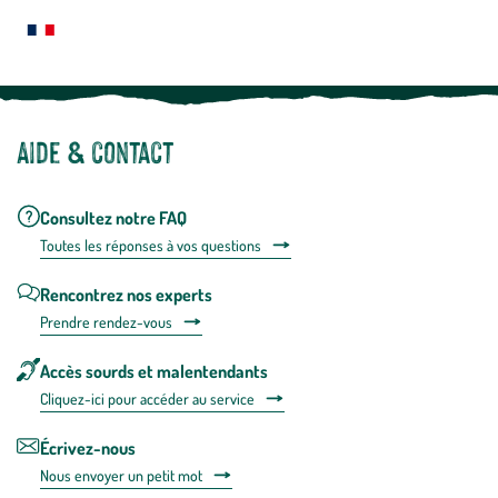
plus
Notre site botanic® a été pensé, créé et développé en FRANCE
Aide & contact
Consultez notre FAQ
Toutes les répons
es à vos questions
Rencontrez nos experts
Prendre rendez-vous
Accès sourds et malentendants
Cliquez-ici pour accéder au service
Écrivez-nous
Nous envoyer un petit mot