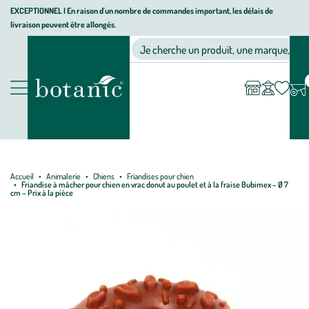
Aller
Aller
Aller
EXCEPTIONNEL I En raison d'un nombre de commandes important, les délais de
livraison peuvent être allongés.
à
au
au
Jardinerie écologique, animalerie, décoration, alimentation bio bot
la
contenu
pied
Ma
Nos magasins
Mon
Je cherche un produit, une marque, un co
liste
compte
navigation
principal
de
d’envies
page
Nos produits
Accueil
Animalerie
Chiens
Friandises pour chien
Friandise à mâcher pour chien en vrac donut au poulet et à la fraise Bubimex – Ø 7
cm – Prix à la pièce