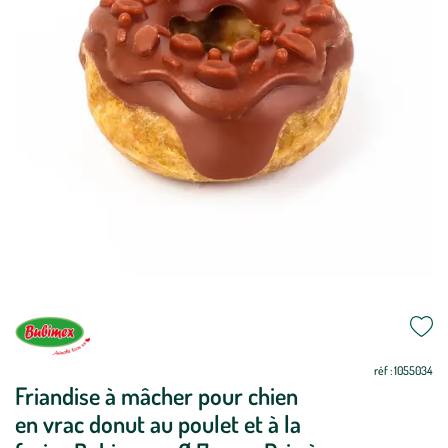
Mettre
Mettre
à
à
jour
jour
réf : 1055034
Friandise à mâcher pour chien
en vrac donut au poulet et à la