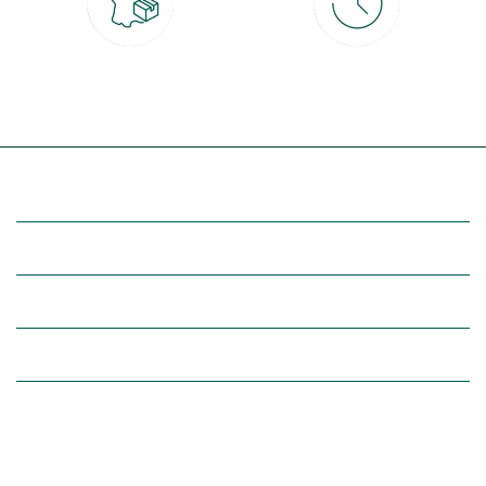
Livraison partout en France
30 jours pour changer d'avis
à domicile ou point relais
et retour gratuit en magasin
(Re)découvrez botanic®
Entre vous et nous
Nos univers botanic®
(Re)connectez-vous avec la nature, inspirez-vous et profitez de
nos offres exclusives !