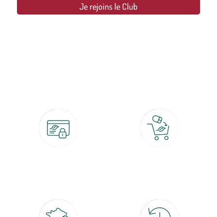
Je rejoins le Club
botanic®, les jardineries expertes du végétal depuis 1995.
Paiement 100% sécurisé
Click & Collect
CB, PayPal, carte cadeau, Alma 3x ou
retrait gratuit en magasin sous 2h
4x