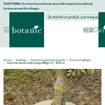
Aller
Aller
Aller
EXCEPTIONNEL I En raison d'un nombre de commandes important, les délais de
livraison peuvent être allongés.
à
au
au
Jardinerie écologique, animalerie, décoration, alimentation bio bot
la
contenu
pied
Ma
Nos magasins
Mon
Je cherche un produit, une marque, un co
liste
compte
navigation
principal
de
d’envies
page
Nos produits
Accueil
Jardinage
Entretien et protection du jardin
Écorces et paillages
Cercle de chanvre coloris beige 800gr/m² - Ø 20 cm