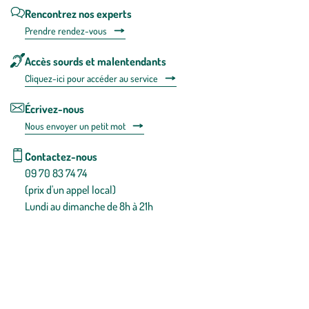
Rencontrez nos experts
Prendre rendez-vous
Accès sourds et malentendants
Cliquez-ici pour accéder au service
Écrivez-nous
Nous envoyer un petit mot
Contactez-nous
09 70 83 74 74
(prix d'un appel local)
Lundi au dimanche de 8h à 21h
Conditions générales de vente
Conditions générales d'utilisation
Mentions légales
Politique de confidentialité & cookies
Pièces détachées
Plan du site
Gestion des cookies
Pour votre santé, évitez de manger entre les repas,