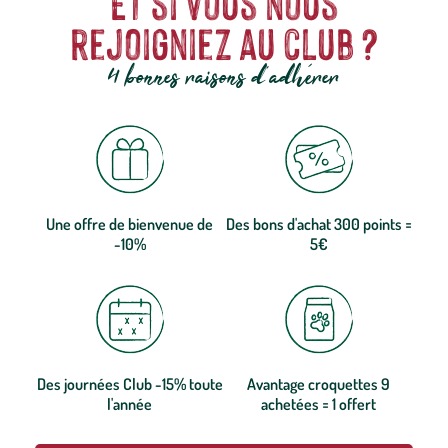
Et si vous nous
rejoigniez au club ?
4 bonnes raisons d'adhérer
Une offre de bienvenue de
Des bons d'achat 300 points =
-10%
5€
Des journées Club -15% toute
Avantage croquettes 9
l'année
achetées = 1 offert