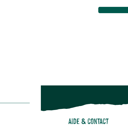
Aménagement extérieur
Maison & décoration
Animalerie
Alimentation
Bien-être & hygiène
Restons c
Noël
Suivez-nou
Suiv
Aide & contact