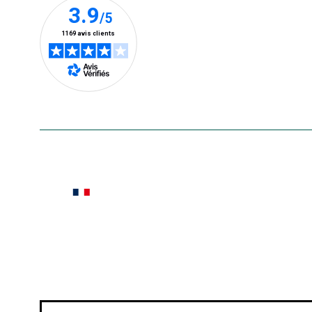
En savoir plus
Le saviez-vous ?
Notre site botanic® a été pensé, créé et développé
Conditions générales de vente
Conditions g
Pour votre santé, évitez de manger ent