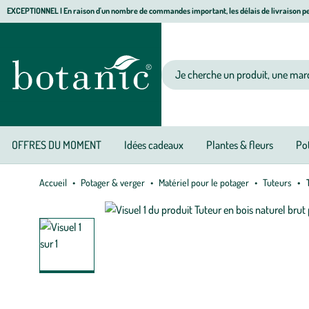
Aller
Aller
Aller
EXCEPTIONNEL I En raison d'un nombre de commandes important, les délais de livraison pe
à
au
au
Jardinerie écologique, animalerie, décoration, alimentation bio botanic®
la
contenu
pied
navigation
principal
de
Votre recherche
page
OFFRES DU MOMENT
Idées cadeaux
Plantes & fleurs
Pot
Accueil
Potager & verger
Matériel pour le potager
Tuteurs
T