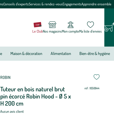
ons
Conseils d'experts
Services & rendez-vous
Engagements
Apprendre ensemble
Le Club
Nos magasins
Mon compte
Ma liste d’envies
ie
Maison & décoration
Alimentation
Bien-être & hygiène
ettre
ettre
ROBIN
Tuteur en bois naturel brut
ur
ur
réf : 1050644
pin écorcé Robin Hood - Ø 5 x
H 200 cm
Aucun avis client