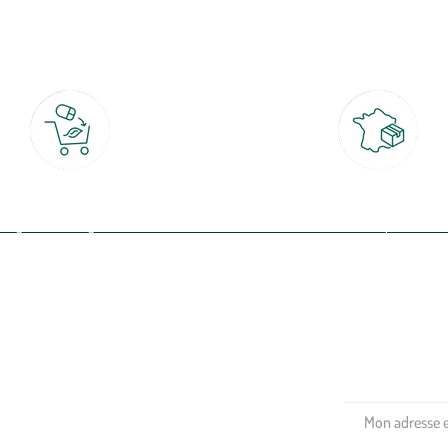
botanic®, les jardineries expertes du végétal depuis 1995.
Click & Collect
Livraison partout en Fran
rait gratuit en magasin sous 2h
à domicile ou point relais
(Re)connectez-v
profitez de nos 
Plantes & fleurs
Potager & verger
Jardinage