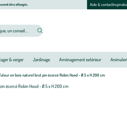
Aide & contact
Inspirati
uvent être allongés.
ager & verger
Jardinage
Aménagement extérieur
Animaler
uteur en bois naturel brut pin écorcé Robin Hood - Ø 5 x H 200 cm
Afficher
le
M
M
zoom
à
à
pour
jo
jo
l’image
1
sur
1