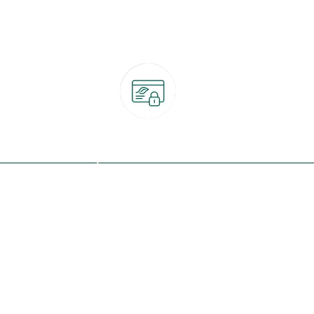
Paiement 100% sécurisé
CB, PayPal, carte cadeau, Alma 3x ou 4x
ret
Qui sommes-nous ?
Notre programme de fidélité
Nos engagements
Nos magasins
botanic® société à mission
Nos services & rendez-vous