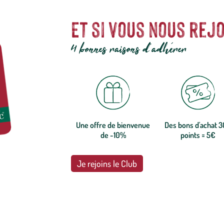
Et si vous nous rejo
4 bonnes raisons d'adhérer
Une offre de bienvenue
Des bons d'achat 
de -10%
points = 5€
Je rejoins le Club