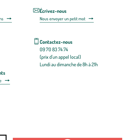
désabonnem
intégré
Écrivez-nous
dans
ns
Nous envoyer un petit mot
la
newsletter.
En
savoir
Contactez-nous
plus
09 70 83 74 74
(prix d'un appel local)
Lundi au dimanche de 8h à 21h
nts
e
 détachées
Plan du site
Gestion des cookies
a santé, à consommer avec modération.