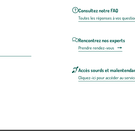
Consultez notre FAQ
Toutes les répons
es à vos questio
Rencontrez nos experts
Prendre rendez-vous
Accès sourds et malentenda
Cliquez-ici pour accéder au servic
 en FRANCE
énérales d'utilisation
Mentions légales
Politique de confidentialité & cookies
Pièces
re les repas,
www.mangerbouger.fr
.
L’abus d’alcool est dangereux pour l