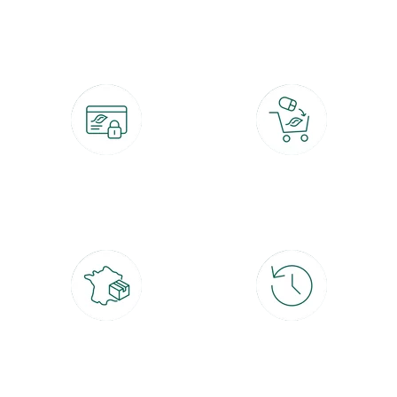
botanic®, les jardineries expertes du végétal depuis 1995.
Paiement 100% sécurisé
Click & Collect
CB, PayPal, carte cadeau, Alma 3x ou
retrait gratuit en magasin sous 2h
4x
Livraison partout en France
30 jours pour changer d'avis
à domicile ou point relais
et retour gratuit en magasin