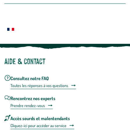
la
newslette
En
Le saviez-vous ?
savoir
plus
Notre site botanic® a été pensé, créé et développé en FRANCE
Aide & contact
Consultez notre FAQ
Toutes les répons
es à vos questions
Rencontrez nos experts
Prendre rendez-vous
Accès sourds et malentendants
Cliquez-ici pour accéder au service