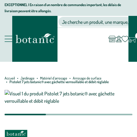
Aller
Aller
Aller
EXCEPTIONNEL I En raison d'un nombre de commandes important, les délais de
livraison peuvent être allongés.
à
au
au
Jardinerie écologique, animalerie, décoration, alimentation bio bot
la
contenu
pied
Ma
Nos magasins
Mon
Je cherche un produit, une marque, un co
liste
compte
navigation
principal
de
d’envies
page
Nos produits
Accueil
Jardinage
Matériel d’arrosage
Arrosage de surface
Pistolet 7 jets botanic® avec gâchette verrouillable et débit réglable