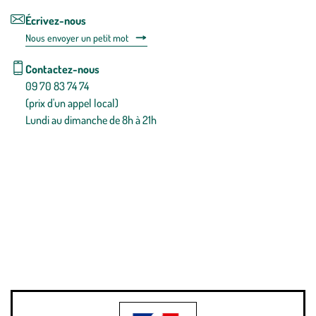
Écrivez-nous
Nous envoyer un petit mot
Contactez-nous
09 70 83 74 74
(prix d'un appel local)
Lundi au dimanche de 8h à 21h
Conditions générales de vente
Conditions générales d'utilisation
Mentions légales
Politique de confidentialité & cookies
Pièces détachées
Plan du site
Gestion des cookies
Pour votre santé, évitez de manger entre les repas,
www.mangerbouger.fr
.
L’abus d’alcool est dangereux pour la santé, à consommer avec
modération.