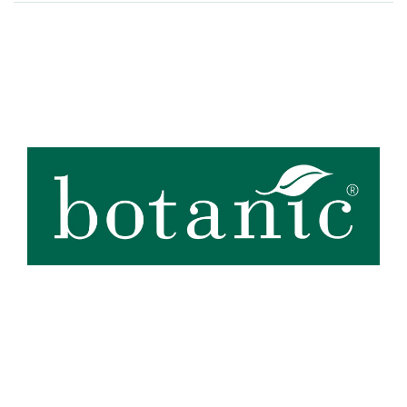
Zoom sur la marque
botanic®, expert du végétal, propose une large gamme de produits
de qualité et accessibles à tous. Les produits à marque botanic®
reflètent notre engagement pour la nature et nos valeurs.
Graines
et
plants
potagers, plantes fleuries et
arbustes
,
outillages
et
accessoires