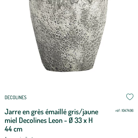
Mettre
Mettre
DECOLINES
à
à
Jarre en grès émaillé gris/jaune
jour
jour
réf : 1047496
miel Decolines Leon - Ø 33 x H
44 cm