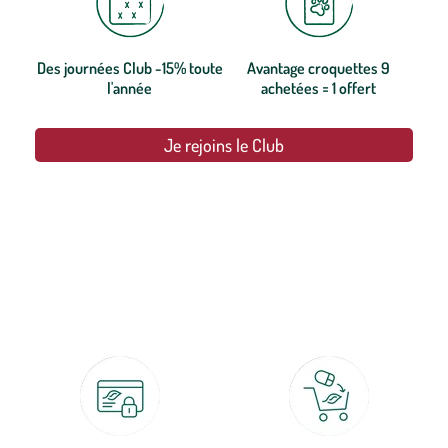
Des journées Club -15% toute
Avantage croquettes 9
l'année
achetées = 1 offert
Je rejoins le Club
botanic®, les jardineries expertes du végétal depuis 1995.