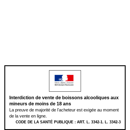
Conditions générales de vente
Conditions générales d'utilisation
Mentions légales
Politique de confidentialité & cookies
Pièces détachées
Plan du site
Gestion des cookies
Pour votre santé, évitez de manger entre les repas,
www.mangerbouger.fr
.
L’abus d’alcool est dangereux pour la santé, à consommer avec
modération.
Interdiction de vente de boissons alcooliques aux
mineurs de moins de 18 ans
La preuve de majorité de l'acheteur est exigée au moment
de la vente en ligne.
CODE DE LA SANTÉ PUBLIQUE : ART. L. 3342-1. L. 3342-3