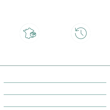
Paiement 100% sécurisé
Click & Collect
CB, PayPal, carte cadeau, Alma 3x ou
retrait gratuit en magasin sous 2h
4x
Livraison partout en France
30 jours pour changer d'avis
à domicile ou point relais
et retour gratuit en magasin
(Re)découvrez botanic®
Entre vous et nous