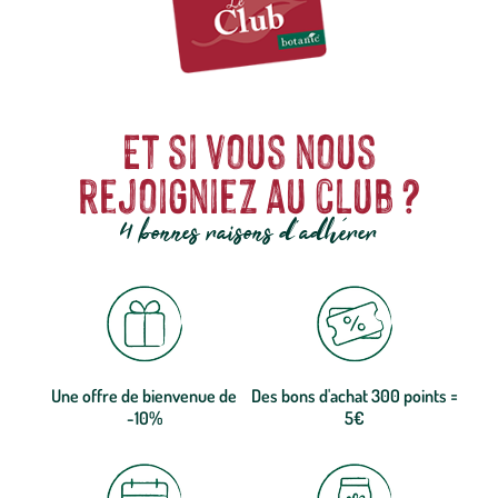
Et si vous nous
rejoigniez au club ?
4 bonnes raisons d'adhérer
Une offre de bienvenue de
Des bons d'achat 300 points =
-10%
5€