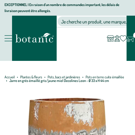
Aller
Aller
Aller
EXCEPTIONNEL I En raison d'un nombre de commandes important, les délais de
livraison peuvent être allongés.
à
au
au
Jardinerie écologique, animalerie, décoration, alimentation bio bot
la
contenu
pied
Ma
Nos magasins
Mon
Je cherche un produit, une marque, un co
liste
compte
navigation
principal
de
d’envies
page
Nos produits
Accueil
Plantes & fleurs
Pots, bacs et jardinières
Pots en terre cuite émaillée
Jarre en grès émaillé gris/jaune miel Decolines Leon - Ø 33 x H 44 cm