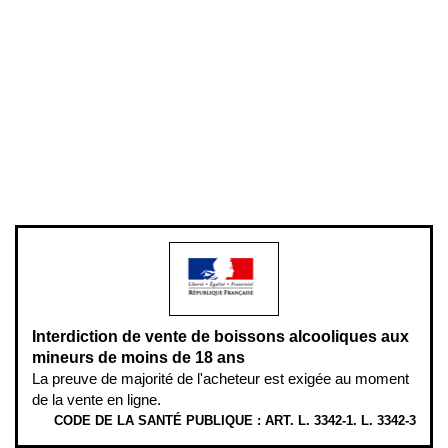
Conditions générales de vente
Conditions générales d'utilisation
Mentions légales
Politique de confidentialité & cookies
Pièces détachées
Plan du site
Gestion des cookies
Pour votre santé, évitez de manger entre les repas,
www.mangerbouger.fr
.
L’abus d’alcool est dangereux pour la santé, à consommer avec
modération.
Interdiction de vente de boissons alcooliques aux
mineurs de moins de 18 ans
La preuve de majorité de l'acheteur est exigée au moment
de la vente en ligne.
CODE DE LA SANTÉ PUBLIQUE : ART. L. 3342-1. L. 3342-3