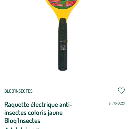
Mettre
Mettre
BLOQ'INSECTES
à
à
Raquette électrique anti-
jour
jour
réf : 1046623
insectes coloris jaune
Bloq'Insectes