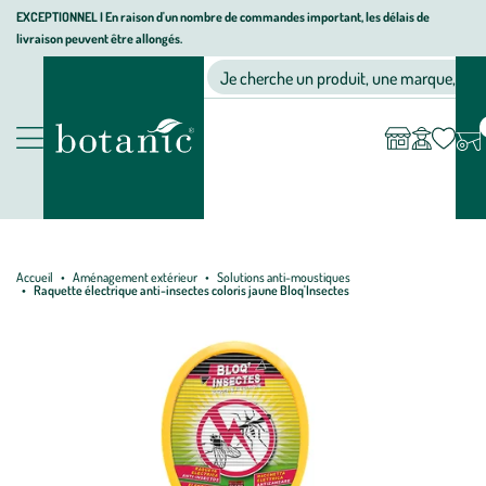
Aller
Aller
Aller
EXCEPTIONNEL I En raison d'un nombre de commandes important, les délais de
livraison peuvent être allongés.
à
au
au
Jardinerie écologique, animalerie, décoration, alimentation bio bot
la
contenu
pied
Ma
Nos magasins
Mon
Je cherche un produit, une marque, un co
liste
compte
navigation
principal
de
d’envies
page
Nos produits
Accueil
Aménagement extérieur
Solutions anti-moustiques
Raquette électrique anti-insectes coloris jaune Bloq'Insectes