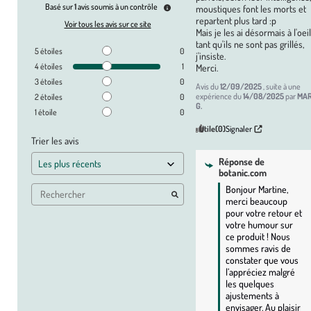
Basé sur
1
avis soumis à un contrôle
moustiques font les morts et 
repartent plus tard :p

Voir tous les avis sur ce site
Mais je les ai désormais à l'oeil 
tant qu'ils ne sont pas grillés, 
5
étoiles
0
j'insiste.

4
étoiles
1
Merci.
3
étoiles
0
Avis du
12/09/2025
, suite à une
expérience du
14/08/2025
par
MAR
2
étoiles
0
G.
1
étoile
0
Utile
(0)
Signaler
Trier les avis
Réponse de
botanic.com
Bonjour Martine, 
merci beaucoup 
pour votre retour et 
votre humour sur 
ce produit ! Nous 
sommes ravis de 
constater que vous 
l’appréciez malgré 
les quelques 
ajustements à 
envisager. Au plaisir 