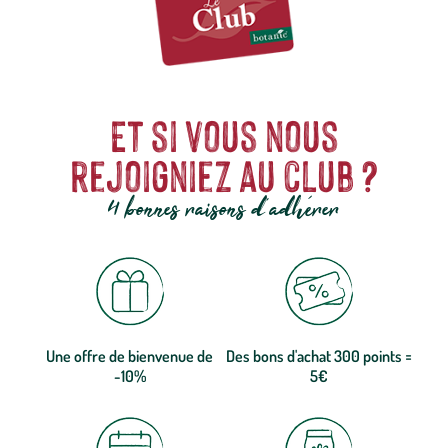
Et si vous nous
rejoigniez au club ?
4 bonnes raisons d'adhérer
Une offre de bienvenue de
Des bons d'achat 300 points =
-10%
5€