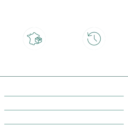
Paiement 100% sécurisé
Click & Collect
CB, PayPal, carte cadeau, Alma 3x ou
retrait gratuit en magasin sous 2h
4x
Livraison partout en France
30 jours pour changer d'avis
à domicile ou point relais
et retour gratuit en magasin
(Re)découvrez botanic®
Entre vous et nous