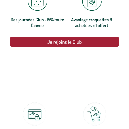
Des journées Club -15% toute
Avantage croquettes 9
l'année
achetées = 1 offert
Je rejoins le Club
botanic®, les jardineries expertes du végétal depuis 1995.