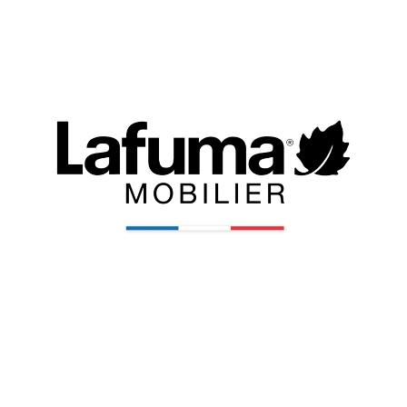
Zoom sur la marque
Depuis 1954, LAFUMA MOBILIER conçoit, développe et fabrique des
produits ingénieux qui allient confort, praticité et design moderne.
Marque française au savoir-faire unique, elle développe du
mobilier
pensé pour accompagner chaque instant de détente, du jardin à la
terrasse, avec une élégance intemporelle. Testés pour garantir une