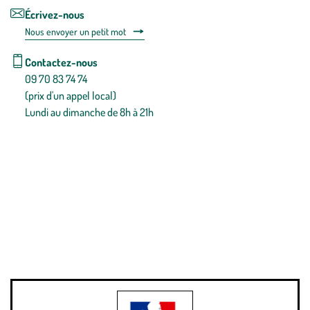
Écrivez-nous
Nous envoyer un petit mot
Contactez-nous
09 70 83 74 74
(prix d'un appel local)
Lundi au dimanche de 8h à 21h
Conditions générales de vente
Conditions générales d'utilisation
Mentions légales
Politique de confidentialité & cookies
Pièces détachées
Plan du site
Gestion des cookies
Pour votre santé, évitez de manger entre les repas,
www.mangerbouger.fr
.
L’abus d’alcool est dangereux pour la santé, à consommer avec
modération.