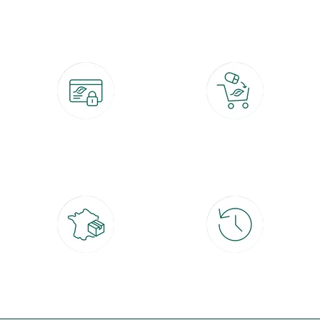
botanic®, les jardineries expertes du végétal depuis 1995.
Paiement 100% sécurisé
Click & Collect
CB, PayPal, carte cadeau, Alma 3x ou
retrait gratuit en magasin sous 2h
4x
Livraison partout en France
30 jours pour changer d'avis
à domicile ou point relais
et retour gratuit en magasin