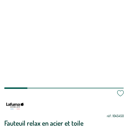
Mettre
Mettre
à
à
jour
jour
réf : 1045450
Fauteuil relax en acier et toile