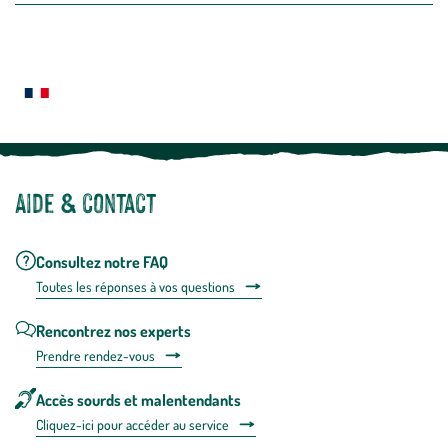
newslette
En
Le saviez-vous ?
savoir
plus
Notre site botanic® a été pensé, créé et développé en FRANCE
Aide & contact
Consultez notre FAQ
Toutes les répons
es à vos questions
Rencontrez nos experts
Prendre rendez-vous
Accès sourds et malentendants
Cliquez-ici pour accéder au service