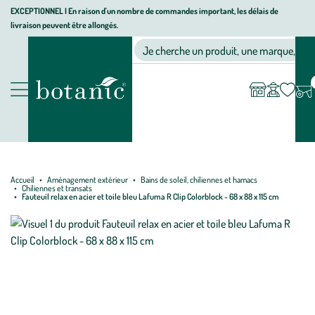
Aller
Aller
Aller
EXCEPTIONNEL I En raison d'un nombre de commandes important, les délais de
livraison peuvent être allongés.
à
au
au
Jardinerie écologique, animalerie, décoration, alimentation bio bot
la
contenu
pied
Ma
Nos magasins
Mon
Je cherche un produit, une marque, un co
liste
compte
navigation
principal
de
d’envies
page
Nos produits
Accueil
Aménagement extérieur
Bains de soleil, chiliennes et hamacs
Chiliennes et transats
Fauteuil relax en acier et toile bleu Lafuma R Clip Colorblock - 68 x 88 x 115 cm