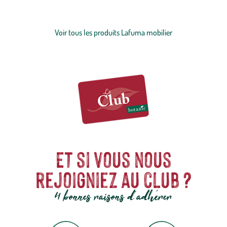
longévité sans faille et bénéficiant d’une garantie de 5 ans, ses
Voir plus
créations répondent aux exigences d’un usage quotidien tout en
s’inscrivant dans une démarche éco-responsable. Découvrez
Voir tous les produits Lafuma mobilier
l’univers de LAFUMA MOBILIER et profitez pleinement de vos
espaces extérieurs.
Et si vous nous
rejoigniez au club ?
4 bonnes raisons d'adhérer