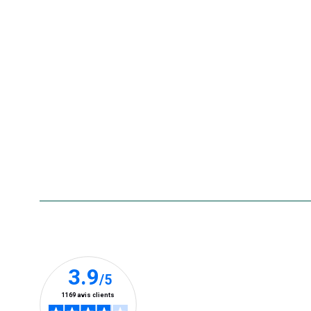
Nos offres d'emploi
Le retrait en magasin 2h
Nos offres du moment
Nos marques
La carte cadeau botanic®
Collecte de vos produits
usagés
Rappels de produits
Aide & contact
Foire aux questions
Accessibilité : non conforme
Nos clients prennent la parole