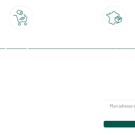
Click & Collect
Livraison partout en Fran
rait gratuit en magasin sous 2h
à domicile ou point relais
(Re)connectez-v
profitez de nos 
Plantes & fleurs
Potager & verger
Jardinage
Aménagement extérieur
Maison & décoration
Animalerie