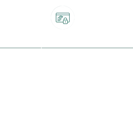
Paiement 100% sécurisé
CB, PayPal, carte cadeau, Alma 3x ou 4x
ret
Qui sommes-nous ?
Notre programme de fidélité
Nos engagements
Nos magasins
botanic® société à mission
Nos services & rendez-vous
Le fonds de dotation botanic
Nos conseils d'experts
Espace presse
Nos garanties
Travailler chez botanic®
Nos conditions de livraison