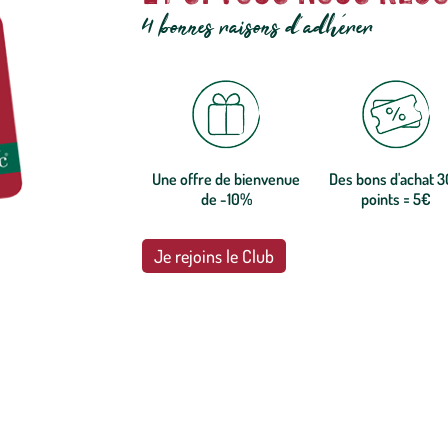
4 bonnes raisons d'adhérer
Une offre de bienvenue
Des bons d'achat 
de -10%
points = 5€
Je rejoins le Club
botanic®, les jardineries expertes du végétal depuis 1995.