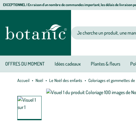
Aller
Aller
Aller
EXCEPTIONNEL I En raison d'un nombre de commandes important, les délais de livraison pe
à
au
au
Jardinerie écologique, animalerie, décoration, alimentation bio botanic®
la
contenu
pied
navigation
principal
de
Votre recherche
page
OFFRES DU MOMENT
Idées cadeaux
Plantes & fleurs
Pot
Accueil
Noël
Le Noël des enfants
Coloriages et gommettes de