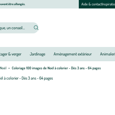
Aide & contact
Inspirati
uvent être allongés.
ager & verger
Jardinage
Aménagement extérieur
Animaler
 Noël
Coloriage 100 images de Noël à colorier - Dès 3 ans - 64 pages
Afficher
le
M
M
zoom
à
à
pour
jo
jo
l’image
1
sur
1