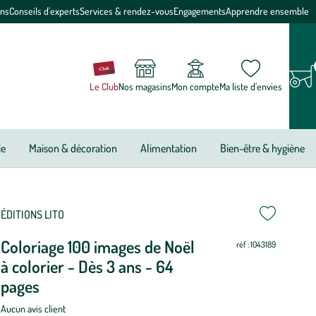
ons
Conseils d'experts
Services & rendez-vous
Engagements
Apprendre ensemble
Le Club
Nos magasins
Mon compte
Ma liste d’envies
ie
Maison & décoration
Alimentation
Bien-être & hygiène
ettre
ettre
ÉDITIONS LITO
Coloriage 100 images de Noël
ur
ur
réf : 1043189
à colorier - Dès 3 ans - 64
pages
Aucun avis client