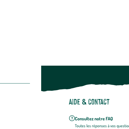
Alimentation
Bien-être & hygiène
Restons c
Noël
Suivez-nou
Suiv
Aide & contact
Consultez notre FAQ
Toutes les répons
es à vos questio