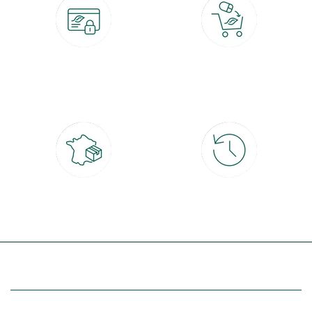
Paiement 100% sécurisé
Click & Collect
CB, PayPal, carte cadeau, Alma 3x ou
retrait gratuit en magasin sous 2h
4x
Livraison partout en France
30 jours pour changer d'avis
à domicile ou point relais
et retour gratuit en magasin
(Re)découvrez botanic®