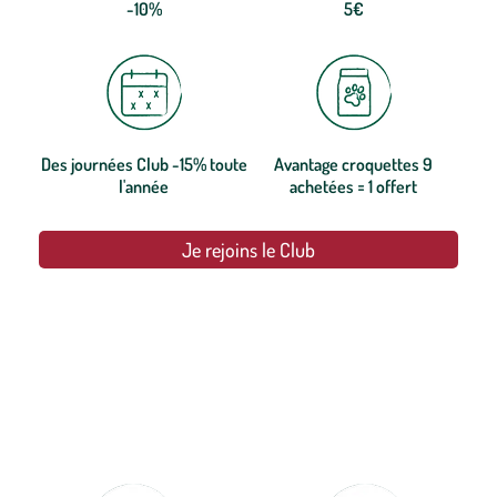
-10%
5€
Des journées Club -15% toute
Avantage croquettes 9
l'année
achetées = 1 offert
Je rejoins le Club
botanic®, les jardineries expertes du végétal depuis 1995.