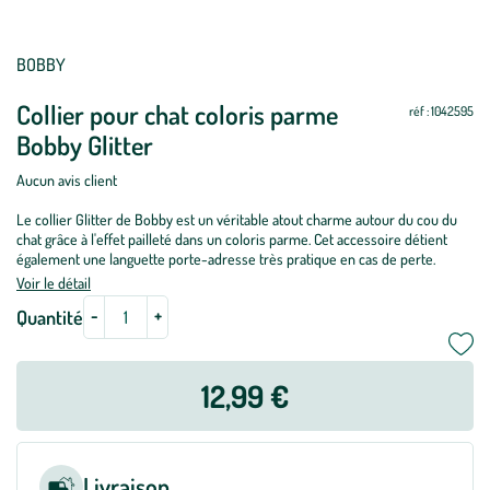
Mettre
Mettre
BOBBY
à
à
Collier pour chat coloris parme
jour
jour
réf : 1042595
Bobby Glitter
Aucun avis client
Le collier Glitter de Bobby est un véritable atout charme autour du cou du
chat grâce à l'effet pailleté dans un coloris parme. Cet accessoire détient
également une languette porte-adresse très pratique en cas de perte.
Voir le détail
-
+
Quantité
12,99 €
Livraison