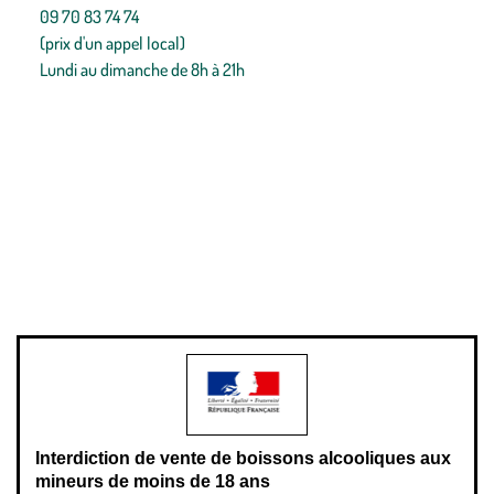
09 70 83 74 74
(prix d'un appel local)
Lundi au dimanche de 8h à 21h
Conditions générales de vente
Conditions générales d'utilisation
Mentions légales
Politique de confidentialité & cookies
Pièces détachées
Plan du site
Gestion des cookies
Pour votre santé, évitez de manger entre les repas,
www.mangerbouger.fr
.
L’abus d’alcool est dangereux pour la santé, à consommer avec
modération.
Interdiction de vente de boissons alcooliques aux
mineurs de moins de 18 ans