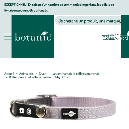
Aller
Aller
Aller
EXCEPTIONNEL I En raison d'un nombre de commandes important, les délais de
livraison peuvent être allongés.
à
au
au
Jardinerie écologique, animalerie, décoration, alimentation bio bot
la
contenu
pied
Ma
Nos magasins
Mon
Je cherche un produit, une marque, un co
liste
compte
navigation
principal
de
d’envies
page
Nos produits
Accueil
Animalerie
Chats
Laisses, harnais et colliers pour chat
Collier pour chat coloris parme Bobby Glitter