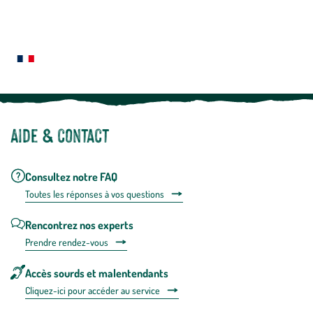
newslette
En
Le saviez-vous ?
savoir
plus
Notre site botanic® a été pensé, créé et développé en FRANCE
Aide & contact
Consultez notre FAQ
Toutes les répons
es à vos questions
Rencontrez nos experts
Prendre rendez-vous
Accès sourds et malentendants
Cliquez-ici pour accéder au service