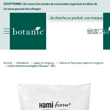
Aller
Aller
Aller
EXCEPTIONNEL I En raison d'un nombre de commandes important, les délais de
livraison peuvent être allongés.
à
au
au
Jardinerie écologique, animalerie, décoration, alimentation bio bot
la
contenu
pied
Ma
Nos magasins
Mon
Je cherche un produit, une marque, un co
liste
compte
navigation
principal
de
d’envies
page
Nos produits
Accueil
Animalerie
Lapins et rongeurs
Litières et foins pour lapins et rongeurs
Litière chanvre eucalyptus Closeau - 30 L