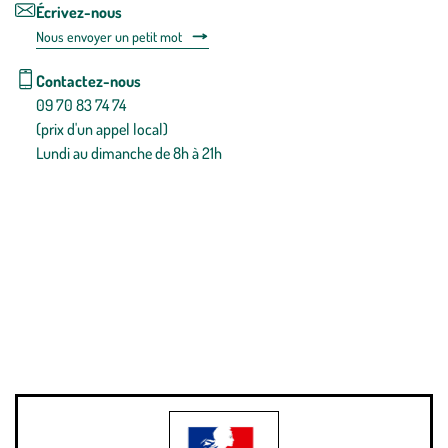
Écrivez-nous
Nous envoyer un petit mot
Contactez-nous
09 70 83 74 74
(prix d'un appel local)
Lundi au dimanche de 8h à 21h
Conditions générales de vente
Conditions générales d'utilisation
Mentions légales
Politique de confidentialité & cookies
Pièces détachées
Plan du site
Gestion des cookies
Pour votre santé, évitez de manger entre les repas,
www.mangerbouger.fr
.
L’abus d’alcool est dangereux pour la santé, à consommer avec
modération.