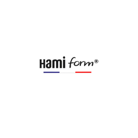
Zoom sur la marque
Découvrez la sélection botanic® de produits Hamiform pour nos
petits compagnons. Vous retrouverez parmi cette sélection de
l'alimentation pour oiseaux Hamiform, des accessoires pour oiseaux
tels que des portes
boules de graisse
Hamiform, de la litière pour