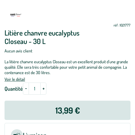
Mettre
Mettre
à
à
jour
jour
réf : 1021777
Litière chanvre eucalyptus
Closeau - 30 L
Aucun avis client
La litière chanvre eucalyptus Closeau est un excellent produit d'une grande
qualité. Elle sera très confortable pour votre petit animal de compagnie. La
contenance est de 30 litres.
Voir le détail
-
+
Quantité
13,99 €