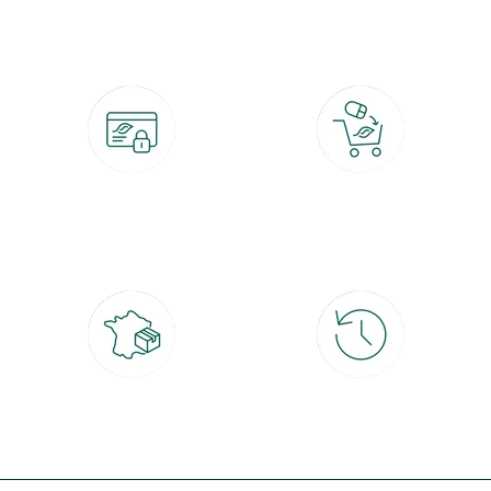
botanic®, les jardineries expertes du végétal depuis 1995.
Paiement 100% sécurisé
Click & Collect
CB, PayPal, carte cadeau, Alma 3x ou
retrait gratuit en magasin sous 2h
4x
Livraison partout en France
30 jours pour changer d'avis
à domicile ou point relais
et retour gratuit en magasin