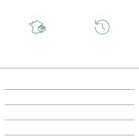
4x
Livraison partout en France
30 jours pour changer d'avis
à domicile ou point relais
et retour gratuit en magasin
(Re)découvrez botanic®
Entre vous et nous
Nos univers botanic®