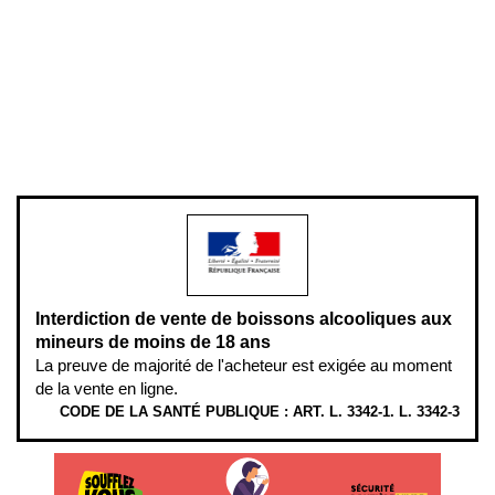
Mentions légales
Politique de confidentialité & cookies
Pièces détachées
Plan du site
Gestion des cookies
Pour votre santé, évitez de manger entre les repas,
www.mangerbouger.fr
.
L’abus d’alcool est dangereux pour la santé, à consommer avec
modération.
Interdiction de vente de boissons alcooliques aux
mineurs de moins de 18 ans
La preuve de majorité de l'acheteur est exigée au moment
de la vente en ligne.
CODE DE LA SANTÉ PUBLIQUE : ART. L. 3342-1. L. 3342-3
ÉTHYLOTESTS EN VENTE SUR CE SITE. L’ALCOOL EST EN CAUSE