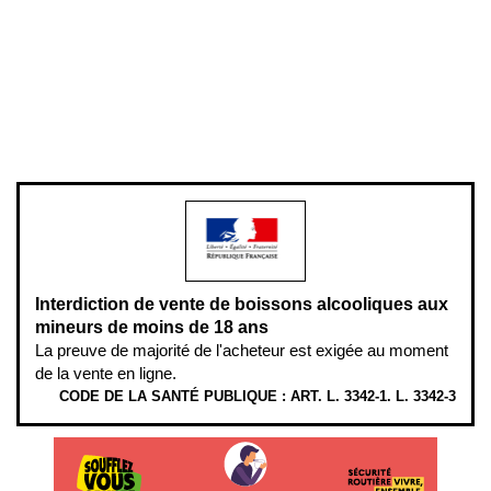
Mentions légales
Politique de confidentialité & cookies
Pièces détachées
Plan du site
Gestion des cookies
Pour votre santé, évitez de manger entre les repas,
www.mangerbouger.fr
.
L’abus d’alcool est dangereux pour la santé, à consommer avec
modération.
Interdiction de vente de boissons alcooliques aux
mineurs de moins de 18 ans
La preuve de majorité de l'acheteur est exigée au moment
de la vente en ligne.
CODE DE LA SANTÉ PUBLIQUE : ART. L. 3342-1. L. 3342-3
ÉTHYLOTESTS EN VENTE SUR CE SITE. L’ALCOOL EST EN CAUSE