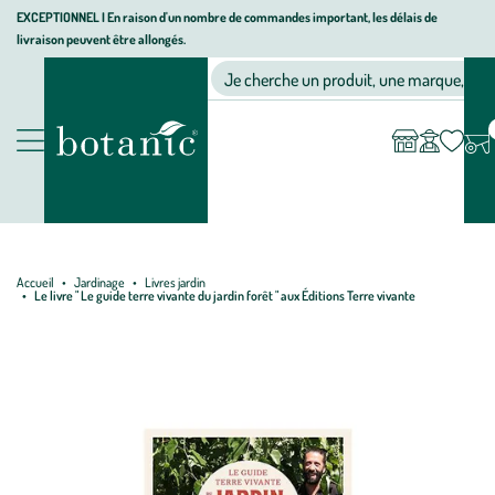
Aller
Aller
Aller
EXCEPTIONNEL I En raison d'un nombre de commandes important, les délais de
livraison peuvent être allongés.
à
au
au
Jardinerie écologique, animalerie, décoration, alimentation bio bot
la
contenu
pied
Ma
Nos magasins
Mon
Je cherche un produit, une marque, un co
liste
compte
navigation
principal
de
d’envies
page
Nos produits
Accueil
Jardinage
Livres jardin
Le livre " Le guide terre vivante du jardin forêt " aux Éditions Terre vivante