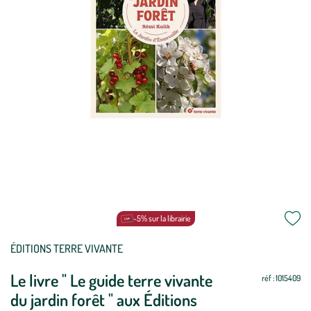
-5% sur la librairie
Mettre
Mettre
ÉDITIONS TERRE VIVANTE
à
à
Le livre " Le guide terre vivante
jour
jour
réf : 1015409
du jardin forêt " aux Éditions