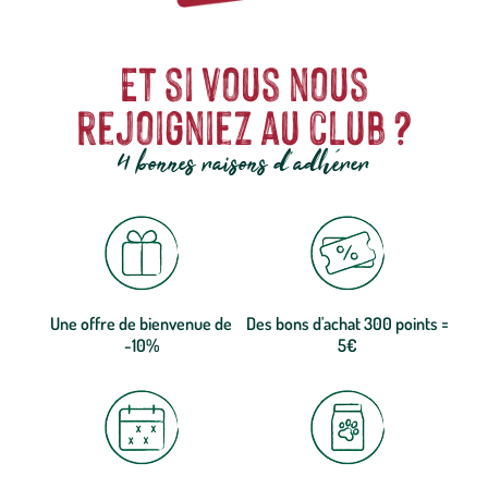
Et si vous nous
rejoigniez au club ?
4 bonnes raisons d'adhérer
Une offre de bienvenue de
Des bons d'achat 300 points =
-10%
5€