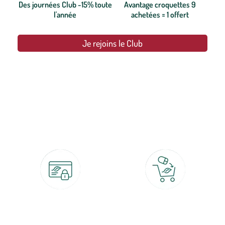
Des journées Club -15% toute
Avantage croquettes 9
l'année
achetées = 1 offert
Je rejoins le Club
botanic®, les jardineries expertes du végétal depuis 1995.
Paiement 100% sécurisé
Click & Collect
CB, PayPal, carte cadeau, Alma 3x ou
retrait gratuit en magasin sous 2h
4x