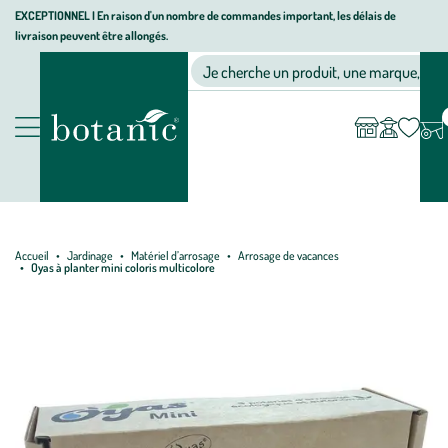
Aller
Aller
Aller
EXCEPTIONNEL I En raison d'un nombre de commandes important, les délais de
livraison peuvent être allongés.
à
au
au
Jardinerie écologique, animalerie, décoration, alimentation bio bot
la
contenu
pied
Ma
Nos magasins
Mon
Je cherche un produit, une marque, un co
liste
compte
navigation
principal
de
d’envies
page
Nos produits
Accueil
Jardinage
Matériel d’arrosage
Arrosage de vacances
Oyas à planter mini coloris multicolore