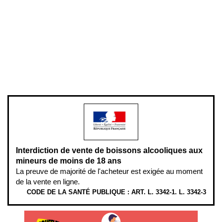
Conditions générales de vente
Conditions générales d'utilisation
Mentions légales
Politique de confidentialité & cookies
Pièces détachées
Plan du site
Gestion des cookies
Pour votre santé, évitez de manger entre les repas,
www.mangerbouger.fr
.
L’abus d’alcool est dangereux pour la santé, à consommer avec
modération.
Interdiction de vente de boissons alcooliques aux
mineurs de moins de 18 ans
La preuve de majorité de l'acheteur est exigée au moment
de la vente en ligne.
CODE DE LA SANTÉ PUBLIQUE : ART. L. 3342-1. L. 3342-3
ÉTHYLOTESTS EN VENTE SUR CE SITE. L’ALCOOL EST EN CAUSE