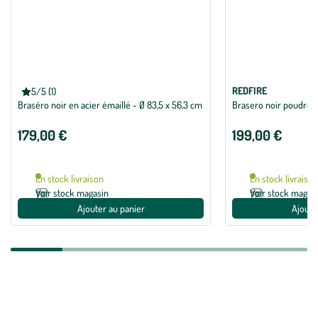
SOMAGIC
REDFIRE
5/5 (1)
Note moyenne de 5 sur 5 avec 1 avis
Braséro noir en acier émaillé - Ø 83,5 x 56,3 cm
Brasero noir poudré Ir
179,00 €
199,00 €
En stock livraison
En stock livraiso
Voir stock magasin
Voir stock magas
Ajouter au panier
Ajoute
Zoom sur la marque