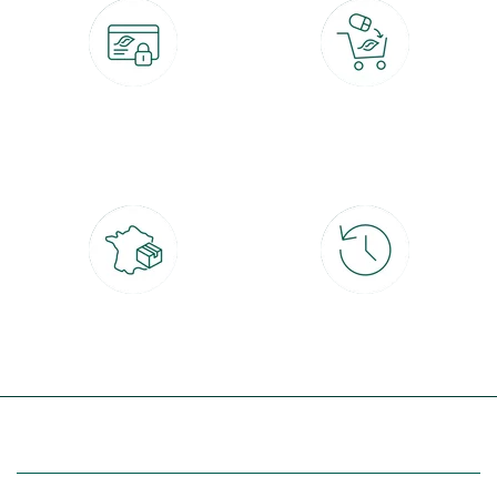
Paiement 100% sécurisé
Click & Collect
CB, PayPal, carte cadeau, Alma 3x ou
retrait gratuit en magasin sous 2h
4x
Livraison partout en France
30 jours pour changer d'avis
à domicile ou point relais
et retour gratuit en magasin