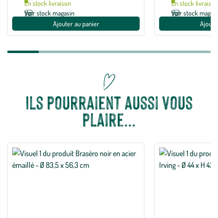
En stock livraison
En stock livraiso
Voir stock magasin
Voir stock magas
Ajouter au panier
Ajoute
Ils pourraient aussi vous
plaire...