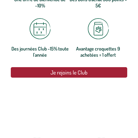
-10%
5€
Des journées Club -15% toute
Avantage croquettes 9
l'année
achetées = 1 offert
Je rejoins le Club
botanic®, les jardineries expertes du végétal depuis 1995.