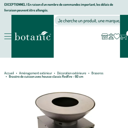
Aller
Aller
Aller
EXCEPTIONNEL I En raison d'un nombre de commandes important, les délais de
livraison peuvent être allongés.
à
au
au
Jardinerie écologique, animalerie, décoration, alimentation bio bot
la
contenu
pied
Ma
Nos magasins
Mon
Je cherche un produit, une marque, un co
liste
compte
navigation
principal
de
d’envies
page
Nos produits
Accueil
Aménagement extérieur
Décoration extérieure
Braseros
Braséro de cuisson avec housse classic Redfire - 60 cm