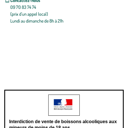
Contactez-nous
09 70 83 74 74
(prix d'un appel local)
Lundi au dimanche de 8h à 21h
Conditions générales de vente
Conditions générales d'utilisation
Mentions légales
Politique de confidentialité & cookies
Pièces détachées
Plan du site
Gestion des cookies
Pour votre santé, évitez de manger entre les repas,
www.mangerbouger.fr
.
L’abus d’alcool est dangereux pour la santé, à consommer avec
modération.
Interdiction de vente de boissons alcooliques aux
mineurs de moins de 18 ans